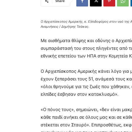
Share
Ο Αρχιεπίσκοπος Αμερικής, κ. Ελπιδοφόρος στον ναό της
Αναμνήσεις / Δημήτρης Τσάκας.
Με αισθήματα θλίψης και οδύνης ο Αρχιεπ
συμπαράστασή του στους πληγέντες από τ
εθνικής επετείου των ΗΠΑ στην Κομητεία Κ
Ο Αρχιεπίσκοπος Αμερικής κάνει λόγο για 
έχουν ξεπεράσει τους 51, ανάμεσά τους και
«όλοι θρηνούμε για τις ζωές που χάθηκαν, 
ελπίδες έσβησαν στον κατακλυσμό».
«Ο πόνος τους», σημειώνει, «δεν είναι μακρ
κάθε παιδί ανήκει σε όλους μας και σε κά
στέκεται στον Σταυρό». Επιπροσθέτως, εκ