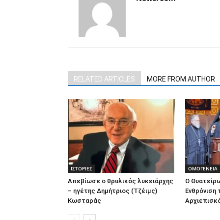
RELATED ARTICLES
MORE FROM AUTHOR
ΙΣΤΟΡΙΕΣ
ΟΜΟΓΕΝΕΙΑ
Απεβίωσε ο θρυλικός λυκειάρχης
O Θυατείρω
– ηγέτης Δημήτριος (Τζέιμς)
Ενθρόνιση 
Κωσταράς
Αρχιεπισκ