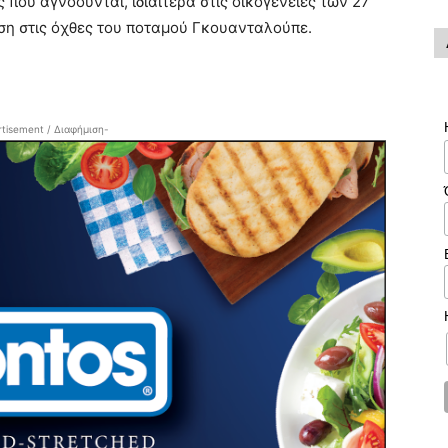
που αγνοούνται, ιδιαίτερα στις οικογένειες των 27
ση στις όχθες του ποταμού Γκουανταλούπε.
tisement / Διαφήμιση-