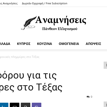
τις Αναμνήσεις
Δωρεάν Εγγραφή / Free Subscription
ΛΛΑΔΑ
ΚΥΠΡΟΣ
ΚΟΥΖΙΝΑ
ΟΜΟΓΕΝΕΙΑ
ΑΠΟΨΕΙΣ
Anamniseis
φονικές πλημμύρες στο Τέξας
όρου για τις
ρες στο Τέξας
0