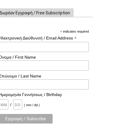
Δωρέαν Εγγραφή / Free Subscription
*
indicates required
*
Ηλεκτρονική Διεύθυνσή / Email Address
Όνομα / First Name
Επώνυμο / Last Name
Ημερομηνία Γεννήσεως / Birthday
/
( mm / dd )