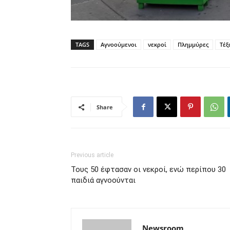
TAGS
Αγνοούμενοι
νεκροί
Πλημμύρες
Τέξ
Share
Previous article
Τους 50 έφτασαν οι νεκροί, ενώ περίπου 30
παιδιά αγνοούνται
Newsroom