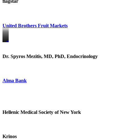
flagstar
United Brothers Fruit Markets
https://www.unitedbrothersfruitmarkets.com/
https://www.unitedbrothersfruitmarkets.com/
Dr. Spyros Mezitis, MD, PhD, Endocrinology
Alma Bank
Hellenic Medical Society of New York
Krinos