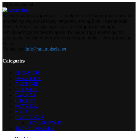
- Advertisement -
Η ιστοσελίδα «Αναμνήσεις – Πάνθεον του Ελληνισμού» αποτελεί
μια από τις σημαντικότερες υπηρεσίες του ομίλου «Anamniseis
Media Group» και έχει ως στόχο την έγκυρη και έγκαιρη
ενημέρωση για τα τεκταινόμενα στο χώρο της ομογένειας, της
γενέτειρας και του απανταχού ελληνισμού, καθώς επίσης και στις
ΗΠΑ.
Contact us:
info@anamniseis.net
Categories
SPONSORS
ΑΘΛΗΤΙΚΑ
ΑΜΕΡΙΚΗ
ΑΠΟΨΕΙΣ
ΕΛΛΑΔΑ
ΙΣΤΟΡΙΕΣ
ΚΟΥΖΙΝΑ
ΚΥΠΡΟΣ
ΟΜΟΓΕΝΕΙΑ
ΓΕΛΟΙΟΓΡΑΦΙΑ
ΤΕΛΕΥΤΑΙΑ ΝΕΑ