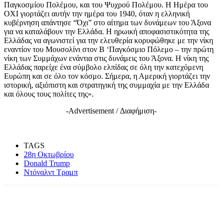
Παγκοσμίου Πολέμου, και του Ψυχρού Πολέμου. Η Ημέρα του
OXI γιορτάζει αυτήν την ημέρα του 1940, όταν η ελληνική
κυβέρνηση απάντησε “Όχι” στο αίτημα των δυνάμεων του Άξονα
για να καταλάβουν την Ελλάδα. Η ηρωική αποφασιστικότητα της
Ελλάδας να αγωνιστεί για την ελευθερία κορυφώθηκε με την νίκη
εναντίον του Μουσολίνι στον Β ‘Παγκόσμιο Πόλεμο – την πρώτη
νίκη των Συμμάχων ενάντια στις δυνάμεις του Άξονα. Η νίκη της
Ελλάδας παρείχε ένα σύμβολο ελπίδας σε όλη την κατεχόμενη
Ευρώπη και σε όλο τον κόσμο. Σήμερα, η Αμερική γιορτάζει την
ιστορική, αξιόπιστη και στρατηγική της συμμαχία με την Ελλάδα
και όλους τους πολίτες της».
-Advertisement / Διαφήμιση-
TAGS
28η Οκτωβρίου
Donald Trump
Ντόναλντ Τραμπ