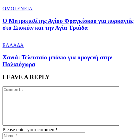
ΟΜΟΓΕΝΕΙΑ
Ο Μητροπολίτης Αγίου Φραγκίσκου για πυρκαγιές
στο Σποκέιν και την Αγία Τριάδα
ΕΛΛΑΔΑ
Χανιά: Τελευταίο μπάνιο για ομογενή στην
Παλαιόχωρα
LEAVE A REPLY
Please enter your comment!