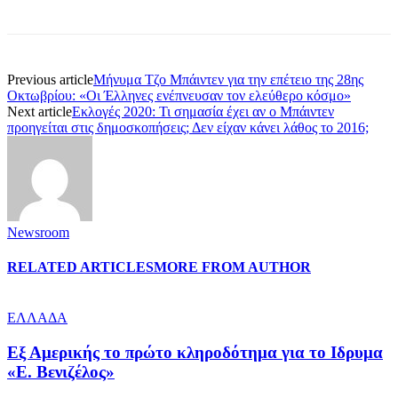
Previous article
Μήνυμα Τζο Μπάιντεν για την επέτειο της 28ης
Οκτωβρίου: «Οι Έλληνες ενέπνευσαν τον ελεύθερο κόσμο»
Next article
Εκλογές 2020: Τι σημασία έχει αν ο Μπάιντεν
προηγείται στις δημοσκοπήσεις; Δεν είχαν κάνει λάθος το 2016;
Newsroom
RELATED ARTICLES
MORE FROM AUTHOR
ΕΛΛΑΔΑ
Εξ Αμερικής το πρώτο κληροδότημα για το Ιδρυμα
«Ε. Βενιζέλος»