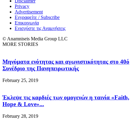
Disclaimer
Privacy
Advertisement
Εγγραφείτε / Subscribe
Επικοινωνία
Ενισχύστε τις Αναμνήσεις
© Anamniseis Media Group LLC
MORE STORIES
Μηνύματα ενότητας και αγωνιστικότητας στο 40ό
Συνέδριο της Πανηπειρωτικής
February 25, 2019
Έκλεψε τις καρδιές των ομογενών η ταινία «Faith,
Hope & Love»...
February 28, 2019