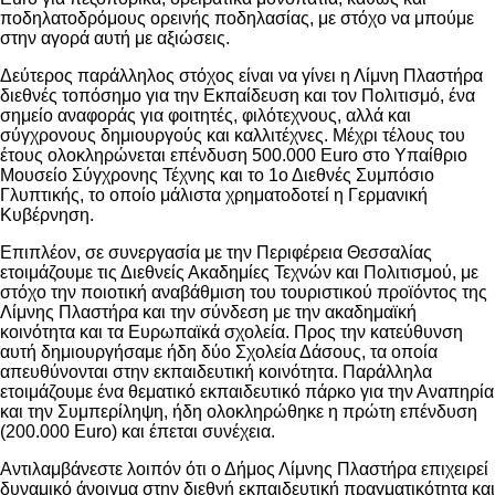
ποδηλατοδρόμους ορεινής ποδηλασίας, με στόχο να μπούμε
στην αγορά αυτή με αξιώσεις.
Δεύτερος παράλληλος στόχος είναι να γίνει η Λίμνη Πλαστήρα
διεθνές τοπόσημο για την Εκπαίδευση και τον Πολιτισμό, ένα
σημείο αναφοράς για φοιτητές, φιλότεχνους, αλλά και
σύγχρονους δημιουργούς και καλλιτέχνες. Μέχρι τέλους του
έτους ολοκληρώνεται επένδυση 500.000 Euro στο Υπαίθριο
Μουσείο Σύγχρονης Τέχνης και το 1ο Διεθνές Συμπόσιο
Γλυπτικής, το οποίο μάλιστα χρηματοδοτεί η Γερμανική
Κυβέρνηση.
Επιπλέον, σε συνεργασία με την Περιφέρεια Θεσσαλίας
ετοιμάζουμε τις Διεθνείς Ακαδημίες Τεχνών και Πολιτισμού, με
στόχο την ποιοτική αναβάθμιση του τουριστικού προϊόντος της
Λίμνης Πλαστήρα και την σύνδεση με την ακαδημαϊκή
κοινότητα και τα Ευρωπαϊκά σχολεία. Προς την κατεύθυνση
αυτή δημιουργήσαμε ήδη δύο Σχολεία Δάσους, τα οποία
απευθύνονται στην εκπαιδευτική κοινότητα. Παράλληλα
ετοιμάζουμε ένα θεματικό εκπαιδευτικό πάρκο για την Αναπηρία
και την Συμπερίληψη, ήδη ολοκληρώθηκε η πρώτη επένδυση
(200.000 Euro) και έπεται συνέχεια.
Αντιλαμβάνεστε λοιπόν ότι ο Δήμος Λίμνης Πλαστήρα επιχειρεί
δυναμικό άνοιγμα στην διεθνή εκπαιδευτική πραγματικότητα και