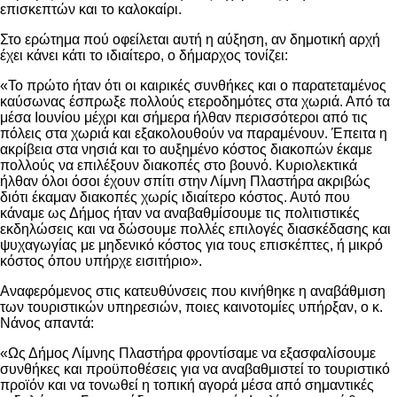
επισκεπτών και το καλοκαίρι.
Στο ερώτημα πού οφείλεται αυτή η αύξηση, αν δημοτική αρχή
έχει κάνει κάτι το ιδιαίτερο, ο δήμαρχος τονίζει:
«Το πρώτο ήταν ότι οι καιρικές συνθήκες και ο παρατεταμένος
καύσωνας έσπρωξε πολλούς ετεροδημότες στα χωριά. Από τα
μέσα Ιουνίου μέχρι και σήμερα ήλθαν περισσότεροι από τις
πόλεις στα χωριά και εξακολουθούν να παραμένουν. Έπειτα η
ακρίβεια στα νησιά και το αυξημένο κόστος διακοπών έκαμε
πολλούς να επιλέξουν διακοπές στο βουνό. Κυριολεκτικά
ήλθαν όλοι όσοι έχουν σπίτι στην Λίμνη Πλαστήρα ακριβώς
διότι έκαμαν διακοπές χωρίς ιδιαίτερο κόστος. Αυτό που
κάναμε ως Δήμος ήταν να αναβαθμίσουμε τις πολιτιστικές
εκδηλώσεις και να δώσουμε πολλές επιλογές διασκέδασης και
ψυχαγωγίας με μηδενικό κόστος για τους επισκέπτες, ή μικρό
κόστος όπου υπήρχε εισιτήριο».
Αναφερόμενος στις κατευθύνσεις που κινήθηκε η αναβάθμιση
των τουριστικών υπηρεσιών, ποιες καινοτομίες υπήρξαν, ο κ.
Νάνος απαντά:
«Ως Δήμος Λίμνης Πλαστήρα φροντίσαμε να εξασφαλίσουμε
συνθήκες και προϋποθέσεις για να αναβαθμιστεί το τουριστικό
προϊόν και να τονωθεί η τοπική αγορά μέσα από σημαντικές