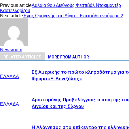
Previous article
Αυλαία 9ου Διεθνoύς Φεστιβάλ Ντοκιμαντέρ
Καστελλορίζου
Next article
Ένας Ομογενής στο Αίγιο – Επεισόδιο νούμερο 2
Newsroom
RELATED ARTICLES
MORE FROM AUTHOR
Εξ Αμερικής το πρώτο κληροδότημα για τ
ΕΛΛΑΔΑ
Ιδρυμα «Ε. Βενιζέλος»
Αριστομένης Προβελέγγιος: ο ποιητής το
ΕΛΛΑΔΑ
Αιγαίου και της Σίφνου
Η Αλόννησος στο επίκεντρο της ελληνική