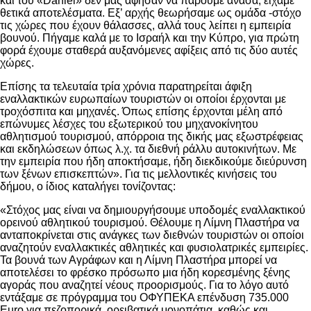
και του «Daniel» δεν μας άφησαν να πάρουμε ανάσα, είχαμε
θετικά αποτελέσματα. Εξ’ αρχής θεωρήσαμε ως ομάδα -στόχο
τις χώρες που έχουν θάλασσες, αλλά τους λείπει η εμπειρία
βουνού. Πήγαμε καλά με το Ισραήλ και την Κύπρο, για πρώτη
φορά έχουμε σταθερά αυξανόμενες αφίξεις από τις δύο αυτές
χώρες.
Επίσης τα τελευταία τρία χρόνια παρατηρείται άφιξη
εναλλακτικών ευρωπαίων τουριστών οι οποίοι έρχονται με
τροχόσπιτα και μηχανές. Όπως επίσης έρχονται μέλη από
επώνυμες λέσχες του εξωτερικού του μηχανοκίνητου
αθλητισμού τουρισμού, απόρροια της δικής μας εξωστρέφειας
και εκδηλώσεων όπως λ.χ. τα διεθνή ράλλυ αυτοκινήτων. Με
την εμπειρία που ήδη αποκτήσαμε, ήδη διεκδικούμε διεύρυνση
των ξένων επισκεπτών». Για τις μελλοντικές κινήσεις του
δήμου, ο ίδιος καταλήγει τονίζοντας:
«Στόχος μας είναι να δημιουργήσουμε υποδομές εναλλακτικού
ορεινού αθλητικού τουρισμού. Θέλουμε η Λίμνη Πλαστήρα να
ανταποκρίνεται στις ανάγκες των διεθνών τουριστών οι οποίοι
αναζητούν εναλλακτικές αθλητικές και φυσιολατρικές εμπειρίες.
Τα βουνά των Αγράφων και η Λίμνη Πλαστήρα μπορεί να
αποτελέσει το φρέσκο πρόσωπο μια ήδη κορεσμένης ξένης
αγοράς που αναζητεί νέους προορισμούς. Για το λόγο αυτό
εντάξαμε σε πρόγραμμα του ΟΦΥΠΕΚΑ επένδυση 735.000
Euro για πεζοπορικά, ορειβατικά μονοπάτια, καθώς και