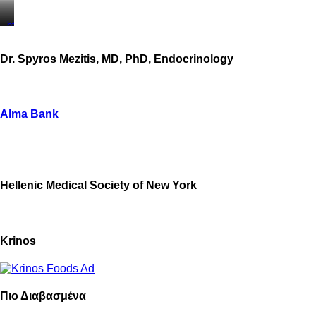
https://www.unitedbrothersfruitmarkets.com/
https://www.unitedbrothersfruitmarkets.com/
Dr. Spyros Mezitis, MD, PhD, Endocrinology
Alma Bank
Hellenic Medical Society of New York
Krinos
Πιο Διαβασμένα