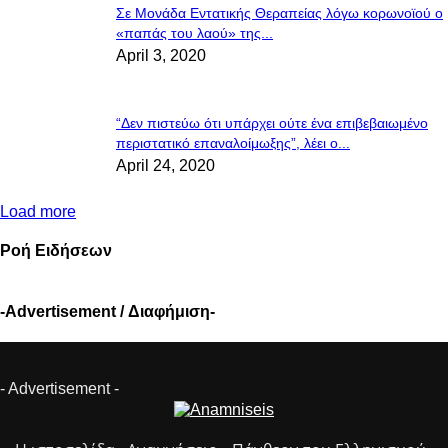
Σε Μονάδα Εντατικής Θεραπείας λόγω κορωνοϊού ο
«παπάς του λαού» της...
April 3, 2020
“Δεν πιστεύω ότι υπάρχει ούτε ένα επιβεβαιωμένο
περιστατικό επαναλοίμωξης”, λέει ο...
April 24, 2020
Load more
Ροή Ειδήσεων
-Advertisement / Διαφήμιση-
- Advertisement -