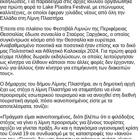
εκδηλώσεις. Για παράδειγμα στις αρχές Ιουλίου οργανώθηκε
για πρώτη φορά το Lake Plastira Festival, με επώνυμους
καλλιτέχνες, οι οποίοι έφεραν χιλιάδες νέους από όλη την
Ελλάδα στη Λίμνη Πλαστήρα.
Έπειτα στο πλαίσιο του Φεστιβάλ Λιμνών της Περιφέρειας
Θεσσαλίας έδωσε συναυλία ο Σταύρος Ξαρχάκος, ο οποίος
συγκέντρωσε κόσμο από την Θεσσαλία και ευρύτερα.
Αναβαθμισμένο ποιοτικά και ποσοτικά ήταν επίσης και το δικό
μας Πολιτιστικό και Αθλητικό Καλοκαίρι 2024. Για πρώτη φορά
είχαμε πλήθος δωρεάν εκδηλώσεων, οι οποίες λειτούργησαν
ως κίνητρο να έλθουν κάποιοι που άλλες φορές δεν έρχονταν,
ενώ για άλλους ήταν κίνητρο για επιμήκυνση των διακοπών
τους».
Ο δήμαρχος του δήμου Λίμνης Πλαστήρα, αν η δημοτική αρχή
έχει ως στόχο η λίμνη Πλαστήρα να σταματήσει να είναι
προορισμός εσωτερικού τουρισμού και να ανοιχθεί στη διεθνή
τουριστική αγορά, πόσο ικανοποιημένος είστε με τα
αποτελέσματα, τονίζει:
«Πράγματι είμαι ικανοποιημένος, διότι βλέπω ότι ο φιλόδοξος
στόχος να γίνει η λίμνη προορισμός για ξένους τουρίστες
αρχίζει να γίνεται πράξη. Αν και η παγκόσμια υγειονομική κρίση
του Covid 19 σε συνδυασμό με τις καταστροφές του «Ιανού»