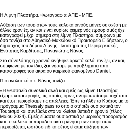
Η Λίμνη Πλαστήρα. Φωτογραφία: ΑΠΕ - ΜΠΕ.
Αύξηση των τουριστών τους καλοκαιρινούς μήνες σε σχέση με
άλλες χρονιές, αν και είναι κυρίως χειμερινός προορισμός έχει
καταγραφεί μέχρι σήμερα στη λίμνη Πλαστήρα, σύμφωνα με
όσα τονίζει στο Αθηναϊκό-Μακεδονικό Πρακτορείο Ειδήσεων, ο
δήμαρχος του δήμου Λίμνης Πλαστήρα της Περιφερειακής
Ενότητας Καρδίτσας, Παναγιώτης Νάνος.
Στο σύνολό της η χρονιά κινήθηκε αρκετά καλά, τονίζει, αν και,
σύμφωνα με τον ίδιο, ξεκινήσαμε με προβλήματα από
καταστροφές του ακραίου καιρικού φαινομένου Daniel.
Πιο αναλυτικά ο κ. Νάνος τονίζει:
«Η Θεσσαλία συνολικά αλλά και εμείς ως λίμνη Πλαστήρα
είχαμε καταστροφές, τις οποίες όμως αντιμετωπίσαμε ταχύτατα
και έτσι περιορίσαμε τις απώλειες. Έπειτα ήλθε το Κράτος με το
πρόγραμμα Thessaly pass το οποίο στήριξε ουσιαστικά τον
Τουρισμό και συνέβαλε στο να κλείσει θετικά η χρονιά (τέλος
Μαϊου 2024). Εμείς είμαστε ουσιαστικά χειμερινός προορισμός
και το καλοκαίρι παραδοσιακά η κίνηση των τουριστών
περιορίζεται, ωστόσο ειδικά φέτος είχαμε αύξηση των