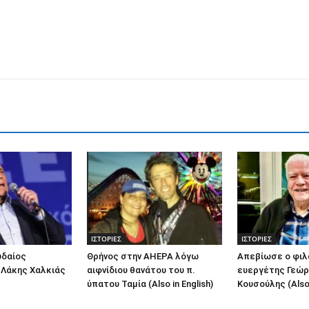
ΙΣΤΟΡΙΕΣ
ΙΣΤΟΡΙΕΣ
υδαίος
Θρήνος στην AHEPA λόγω
Απεβίωσε ο φι
 Λάκης Χαλκιάς
αιφνίδιου θανάτου του π.
ευεργέτης Γεώρ
ύπατου Ταμία (Also in English)
Κουσούλης (Also 