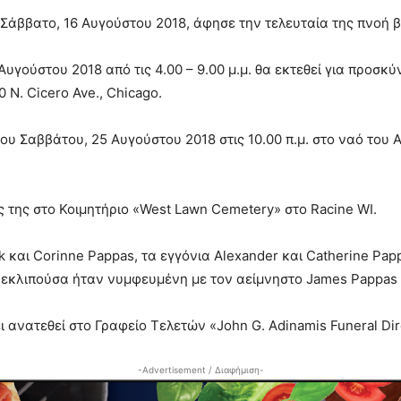
 Σάββατο, 16 Αυγούστου 2018, άφησε την τελευταία της πνοή β
υγούστου 2018 από τις 4.00 – 9.00 μ.μ. θα εκτεθεί για προσκ
 N. Cicero Ave., Chicago.
υ Σαββάτου, 25 Αυγούστου 2018 στις 10.00 π.μ. στο ναό του Α
 της στο Κοιμητήριο «West Lawn Cemetery» στο Racine WI.
k και Corinne Pappas, τα εγγόνια Alexander και Catherine Pap
Η εκλιπούσα ήταν νυμφευμένη με τον αείμνηστο James Pappas
 ανατεθεί στο Γραφείο Τελετών «John G. Adinamis Funeral Dire
-Advertisement / Διαφήμιση-