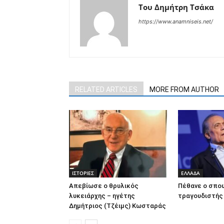
Του Δημήτρη Τσάκα
https://www.anamniseis.net/
RELATED ARTICLES
MORE FROM AUTHOR
ΙΣΤΟΡΙΕΣ
ΕΛΛΑΔΑ
Απεβίωσε ο θρυλικός
Πέθανε ο σπο
λυκειάρχης – ηγέτης
τραγουδιστής
Δημήτριος (Τζέιμς) Κωσταράς