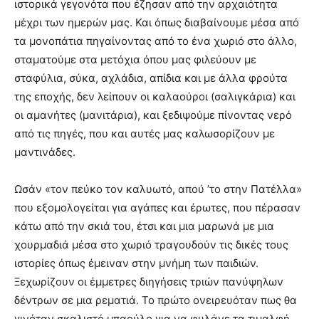
ιστορικά γεγονότα που έζησαν από την αρχαιότητα
μέχρι των ημερών μας. Και όπως διαβαίνουμε μέσα από
τα μονοπάτια πηγαίνοντας από το ένα χωριό στο άλλο,
σταματούμε στα μετόχια όπου μας φιλεύουν με
σταφύλια, σύκα, αχλάδια, απίδια και με άλλα φρούτα
της εποχής, δεν λείπουν οι καλαούροι (σαλιγκάρια) και
οι αμανήτες (μανιτάρια), και ξεδιψούμε πίνοντας νερό
από τις πηγές, που και αυτές μας καλωσορίζουν με
μαντινάδες.
Ωσάν «τον πεύκο τον καλυωτό, απού ’το στην Πατέλλα»
που εξομολογείται για αγάπες και έρωτες, που πέρασαν
κάτω από την σκιά του, έτσι και μια μαρωνά με μια
χουρμαδιά μέσα στο χωριό τραγουδούν τις δικές τους
ιστορίες όπως έμειναν στην μνήμη των παιδιών.
Ξεχωρίζουν οι έμμετρες διηγήσεις τριών πανύψηλων
δέντρων σε μια ρεματιά. Το πρώτο ονειρευόταν πως θα
γινόταν σκαλιστό μπαούλο για να φυλάνε τα τιμαλφή,