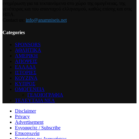
ενημέρωση για τα τεκταινόμενα στο χώρο της ομογένειας, της
γενέτειρας και του απανταχού ελληνισμού, καθώς επίσης και στις
ΗΠΑ.
Contact us:
info@anamniseis.net
Categories
SPONSORS
ΑΘΛΗΤΙΚΑ
ΑΜΕΡΙΚΗ
ΑΠΟΨΕΙΣ
ΕΛΛΑΔΑ
ΙΣΤΟΡΙΕΣ
ΚΟΥΖΙΝΑ
ΚΥΠΡΟΣ
ΟΜΟΓΕΝΕΙΑ
ΓΕΛΟΙΟΓΡΑΦΙΑ
ΤΕΛΕΥΤΑΙΑ ΝΕΑ
Disclaimer
Privacy
Advertisement
Εγγραφείτε / Subscribe
Επικοινωνία
Ενισχύστε τις Αναμνήσεις