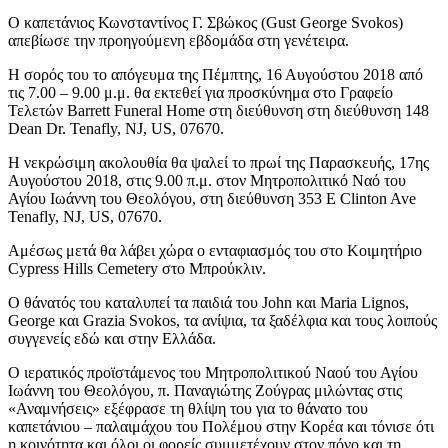
Ο καπετάνιος Κωνσταντίνος Γ. Σβώκος (Gust George Svokos)
απεβίωσε την προηγούμενη εβδομάδα στη γενέτειρα.
Η σορός του το απόγευμα της Πέμπτης, 16 Αυγούστου 2018 από
τις 7.00 – 9.00 μ.μ. θα εκτεθεί για προσκύνημα στο Γραφείο
Τελετών Barrett Funeral Home στη διεύθυνση στη διεύθυνση 148
Dean Dr. Tenafly, NJ, US, 07670.
Η νεκρώσιμη ακολουθία θα ψαλεί το πρωί της Παρασκευής, 17ης
Αυγούστου 2018, στις 9.00 π.μ. στον Μητροπολιτικό Ναό του
Αγίου Ιωάννη του Θεολόγου, στη διεύθυνση 353 E Clinton Ave
Tenafly, NJ, US, 07670.
Αμέσως μετά θα λάβει χώρα ο ενταφιασμός του στο Κοιμητήριο
Cypress Hills Cemetery στο Μπρούκλιν.
Ο θάνατός του καταλυπεί τα παιδιά του John και Maria Lignos,
George και Grazia Svokos, τα ανίψια, τα ξαδέλφια και τους λοιπούς
συγγενείς εδώ και στην Ελλάδα.
Ο ιερατικός προϊστάμενος του Μητροπολιτικού Ναού του Αγίου
Ιωάννη του Θεολόγου, π. Παναγιώτης Ζούγρας μιλώντας στις
«Αναμνήσεις» εξέφρασε τη θλίψη του για το θάνατο του
καπετάνιου – παλαιμάχου του Πολέμου στην Κορέα και τόνισε ότι
η κοινότητα και όλοι οι φορείς συμμετέχουν στον πόνο και τη