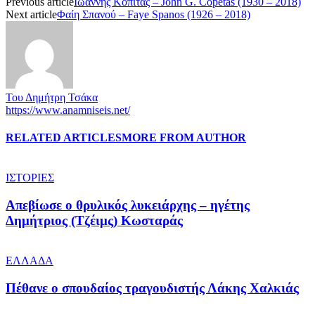
Previous article
Ιωάννης Κοπίτας – John G. Copetas (1930 – 2018)
Next article
Φαίη Σπανού – Faye Spanos (1926 – 2018)
Του Δημήτρη Τσάκα
https://www.anamniseis.net/
RELATED ARTICLES
MORE FROM AUTHOR
ΙΣΤΟΡΙΕΣ
Απεβίωσε ο θρυλικός λυκειάρχης – ηγέτης
Δημήτριος (Τζέιμς) Κωσταράς
ΕΛΛΑΔΑ
Πέθανε ο σπουδαίος τραγουδιστής Λάκης Χαλκιάς