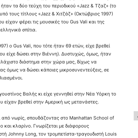
ήταν τα δύο τεύχη του περιοδικού «Jazz & Tζαζ» (το
 υπό τους τίτλους «Jazz & Χιτζάζ» (Οκτώβριος 1997)
ου είχαν φέρει τις μουσικές του Gus Vali και της
ελληνικά σπίτια.
97) o Gus Vali, που τότε ήταν 69 ετών, είχε βρεθεί
υ είχε δώσει στην Βιέννη). Δυστυχώς, όμως, ήταν
ελάχιστο διάστημα στην χώρα μας, δίχως να
ας όμως να δώσει κάποιες μικροσυνεντεύξεις, σε
λιασμένοι.
γουστίνος Βαλής κι είχε γεννηθεί στην Νέα Υόρκη το
ου είχαν βρεθεί στην Αμερική ως μετανάστες.
ι από νωρίς, σπουδάζοντας στο Manhattan School of
 και κλαρίνο. Γνωρίζεται με διάφορους
στή Johnny Long, τον τρομπετίστα-τραγουδιστή Louis