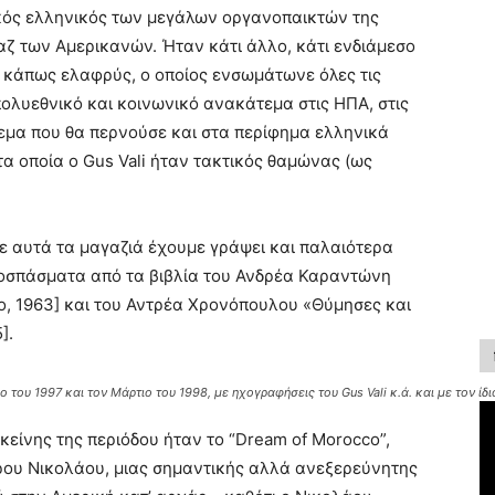
σικός ελληνικός των μεγάλων οργανοπαικτών της
αζ των Αμερικανών. Ήταν κάτι άλλο, κάτι ενδιάμεσο
, κάπως ελαφρύς, ο οποίος ενσωμάτωνε όλες τις
ολυεθνικό και κοινωνικό ανακάτεμα στις ΗΠΑ, στις
άτεμα που θα περνούσε και στα περίφημα ελληνικά
α οποία ο Gus Vali ήταν τακτικός θαμώνας (ως
σε αυτά τα μαγαζιά έχουμε γράψει και παλαιότερα
ποσπάσματα από τα βιβλία του Ανδρέα Καραντώνη
ο, 1963] και του Αντρέα Χρονόπουλου «Θύμησες και
].
 του 1997 και τον Μάρτιο του 1998, με ηχογραφήσεις του Gus Vali κ.ά. και με τον ίδ
κείνης της περιόδου ήταν το “Dream of Morocco”,
ρου Νικολάου, μιας σημαντικής αλλά ανεξερεύνητης