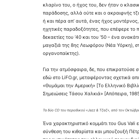
κλαρίνο του, ο ήχος του, δεν ήταν ο κλα
παράδοσης, αλλά ούτε και ο ακραιφνής τζ
ή και πέρα απ’ αυτά, ένας ήχος μοντέρνος
ηχητικές παραδοξότητες, που επέφερε το π
δεκαετίες του ’40 και του ’50 – ένα ανακ
μαγαζιά της 8ης Λεωφόρου (Νέα Υόρκη), στ
οργανοπαίκτης).
Για την ατμόσφαιρα, δε, που επικρατούσε 
εδώ στο LiFO.gr, μεταφέροντας σχετικά α
«Θυμάμαι την Αμερική» [Το Ελληνικό Βιβλί
Σημειώσεις Τάσου Χαλκιά» [Απόπειρα, 1985
Τα δύο CD του περιοδικού «Jazz & Τζαζ», από τον Οκτώβριο
Ένα χαρακτηριστικό κομμάτι του Gus Vali ε
σύνθεση του κιθαρίστα και μπουζουξή Πέτ