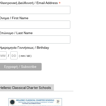
*
Ηλεκτρονική Διεύθυνσή / Email Address
Όνομα / First Name
Επώνυμο / Last Name
Ημερομηνία Γεννήσεως / Birthday
/
( mm / dd )
Hellenic Classical Charter Schools