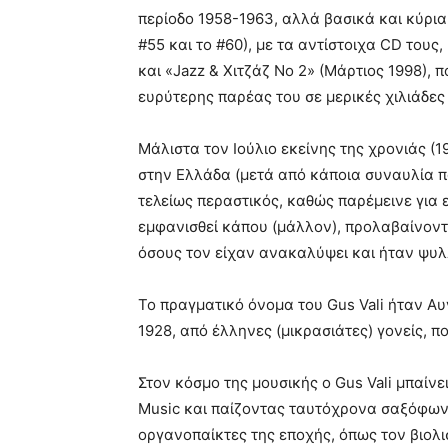
περίοδο 1958-1963, αλλά βασικά και κύρια 
#55 και το #60), με τα αντίστοιχα CD τους,
και «Jazz & Χιτζάζ Νο 2» (Μάρτιος 1998), π
ευρύτερης παρέας του σε μερικές χιλιάδες 
Μάλιστα τον Ιούλιο εκείνης της χρονιάς (19
στην Ελλάδα (μετά από κάποια συναυλία πο
τελείως περαστικός, καθώς παρέμεινε για 
εμφανισθεί κάπου (μάλλον), προλαβαίνοντ
όσους τον είχαν ανακαλύψει και ήταν ψυλ
Το πραγματικό όνομα του Gus Vali ήταν Αυ
1928, από έλληνες (μικρασιάτες) γονείς, π
Στον κόσμο της μουσικής ο Gus Vali μπαίνε
Music και παίζοντας ταυτόχρονα σαξόφωνο
οργανοπαίκτες της εποχής, όπως τον βιολι