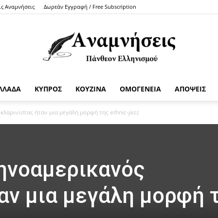
ις Αναμνήσεις
Δωρεάν Εγγραφή / Free Subscription
ΛΛΑΔΑ
ΚΥΠΡΟΣ
ΚΟΥΖΙΝΑ
ΟΜΟΓΕΝΕΙΑ
ΑΠΟΨΕΙΣ
Anamniseis
 κλαρινίστας ήταν μια μεγάλη μορφή της ethnic-jazz
ληνοαμερικανός
αν μια μεγάλη μορφή 