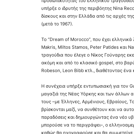
προσωπικότητας του ελληνικού τραγουδιού
υπήρξε ο ιδρυτής της περιβόητης Nina Reco
δίσκους και στην Ελλάδα από τις αρχές της
(μετά το 1967).
Το “Dream of Morocco”, που έχει ελληνικά
Makris, Miltos Stamos, Peter Patides και N
τραγούδια που έλεγε ο Νίκος Γούναρης εκ
ακόμη και από το κλασικό gospel, στο βα
Robeson, Leon Bibb κτλ., διαθέτοντας ένα
Η συνέχεια υπήρξε εντυπωσιακή για τον Gus
μαγαζιά της Νέας Υόρκης και των άλλων 
τους –με Έλληνες, Αρμένιους, Εβραίους, Τ
βρίσκονται μαζί, να συνθέτουν και να αυτ
παραδόσεις και δημιουργώντας ένα νέο υβρ
μπορούσε να το περιγράψει–, ο ελληνοαμερ
καθώς θα ηχογραφούσε και θα συμμετείχε σ