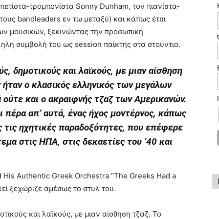
ομπετίστα-τρομπονίστα Sonny Dunham, τον πιανίστα-
τους bandleaders εν τω μεταξύ) και κάπως έτσι
των μουσικών, ξεκινώντας την προσωπική
ηλη συμβολή του ως session παίκτης στα στούντιο.
ύς, δημοτικούς και λαϊκούς, με μιαν αίσθηση
εν ήταν ο κλασικός ελληνικός των μεγάλων
 ούτε και ο ακραιφνής τζαζ των Αμερικανών.
αι πέρα απ’ αυτά, ένας ήχος μοντέρνος, κάπως
 τις ηχητικές παραδοξότητες, που επέφερε
εμα στις ΗΠΑ, στις δεκαετίες του ’40 και
d His Authentic Greek Orchestra “The Greeks Had a
 εκεί ξεχώριζε αμέσως το στυλ του.
οτικούς και λαϊκούς, με μιαν αίσθηση τζαζ. Το