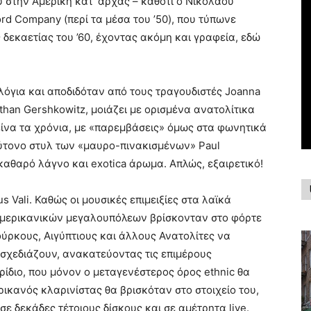
 στην Αμερική κατ’ αρχάς – καθότι ο Νικολάου
rd Company (περί τα μέσα του ’50), που τύπωνε
 δεκαετίας του ’60, έχοντας ακόμη και γραφεία, εδώ
 λόγια και αποδιδόταν από τους τραγουδιστές Joanna
athan Gershkowitz, μοιάζει με ορισμένα ανατολίτικα
είνα τα χρόνια, με «παρεμβάσεις» όμως στα φωνητικά
ρύτονο στυλ των «μαυρο-πινακισμένων» Paul
 καθαρό λάγνο και exotica άρωμα. Απλώς, εξαιρετικό!
 Vali. Καθώς οι μουσικές επιμειξίες στα λαϊκά
αμερικανικών μεγαλουπόλεων βρίσκονταν στο φόρτε
ούρκους, Αιγύπτιους και άλλους Ανατολίτες να
οσχεδιάζουν, ανακατεύοντας τις επιμέρους
ίδιο, που μόνον ο μεταγενέστερος όρος ethnic θα
ικανός κλαρινίστας θα βρισκόταν στο στοιχείο του,
ε δεκάδες τέτοιους δίσκους και σε αμέτρητα live.