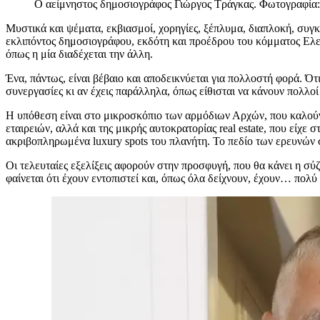
Ο αείμνηστος δημοσιογράφος Γιώργος Τράγκας. Φωτογραφία
Μυστικά και ψέματα, εκβιασμοί, χορηγίες, ξέπλυμα, διαπλοκή, συγ
εκλιπόντος δημοσιογράφου, εκδότη και προέδρου του κόμματος Ε
όπως η μία διαδέχεται την άλλη.
Ένα, πάντως, είναι βέβαιο και αποδεικνύεται για πολλοστή φορά. Ότι
συνεργασίες κι αν έχεις παράλληλα, όπως είθισται να κάνουν πολλοί
Η υπόθεση είναι στο μικροσκόπιο των αρμόδιων Αρχών, που καλούντ
εταιρειών, αλλά και της μικρής αυτοκρατορίας real estate, που εί
ακριβοπληρωμένα luxury spots του πλανήτη. Το πεδίο των ερευνών σ
Οι τελευταίες εξελίξεις αφορούν στην προσφυγή, που θα κάνει η σύ
φαίνεται ότι έχουν εντοπιστεί και, όπως όλα δείχνουν, έχουν… πολύ