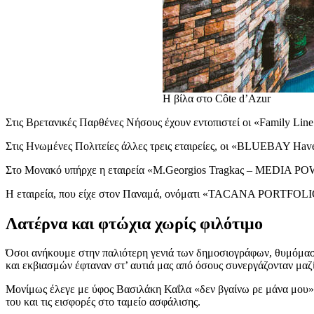
Η βίλα στο Côte d’Azur
Στις Βρετανικές Παρθένες Νήσους έχουν εντοπιστεί οι «Family L
Στις Ηνωμένες Πολιτείες άλλες τρεις εταιρείες, οι «BLUEBAY H
Στο Μονακό υπήρχε η εταιρεία «M.Georgios Tragkaς – MEDIA
Η εταιρεία, που είχε στον Παναμά, ονόματι «TACANA PORTFOLIO S
Λατέρνα και φτώχια χωρίς φιλότιμο
Όσοι ανήκουμε στην παλιότερη γενιά των δημοσιογράφων, θυμόμαστ
και εκβιασμών έφταναν στ’ αυτιά μας από όσους συνεργάζονταν μαζί
Μονίμως έλεγε με ύφος Βασιλάκη Καΐλα «δεν βγαίνω ρε μάνα μου»,
του και τις εισφορές στο ταμείο ασφάλισης.