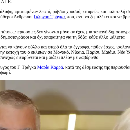
: ΑΠΕ.
κάλυψη, «ματωμένα» λεφτά, ράβδοι χρυσού, εταιρείες και πολυτελή σ
λεύθεροι Άνθρωποι
Γιώργου Τράγκα
, που, αντί να ξεμπλέκει και να β
 τέτοιες περιουσίες δεν γίνονται μόνο αν έχεις μια ταπεινή δημοσιογ
 δημοσιογράφοι και όχι απαραίτητα για τη δόξα, κάθε άλλο μάλιστα.
αι να κάνουν φύλλο και φτερό όλα τα έγγραφα, πόθεν έσχες, ισολογι
χε στην κατοχή του ο εκλιπών σε Μονακό, Νίκαια, Παρίσι, Μαϊάμι, Νέ
υνεχώς διευρύνεται και μοιάζει πλέον με λαβύρινθο.
ζυγος του Γ. Τράγκα
Μαρία Καρρά
, κατά της δέσμευσης της περιουσία
 ψωμί.