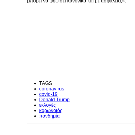
μπορεί να ψηφίσει κανονικά και με ασφάλεια;».
TAGS
coronavirus
covid-19
Donald Trump
εκλογές
κορωνοϊός
πανδημία