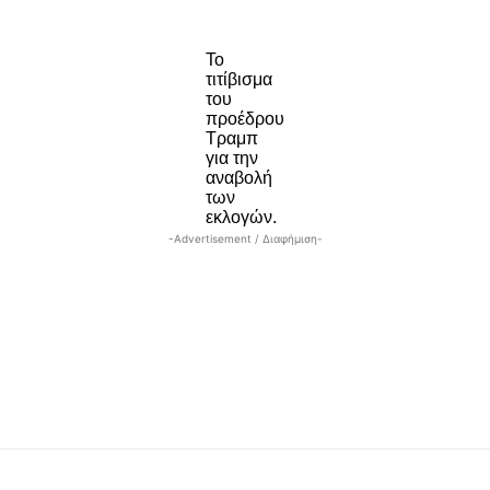
Το
τιτίβισμα
του
προέδρου
Τραμπ
για την
αναβολή
των
εκλογών.
-Advertisement / Διαφήμιση-