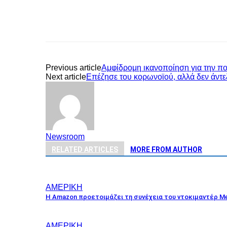
Share
Previous article
Αμφίδρομη ικανοποίηση για την π
Next article
Επέζησε του κορωνοϊού, αλλά δεν άντεξ
Newsroom
RELATED ARTICLES
MORE FROM AUTHOR
ΑΜΕΡΙΚΗ
Η Amazon προετοιμάζει τη συνέχεια του ντοκιμαντέρ Me
ΑΜΕΡΙΚΗ