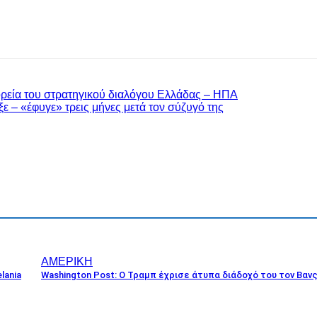
ορεία του στρατηγικού διαλόγου Ελλάδας – ΗΠΑ
ε – «έφυγε» τρεις μήνες μετά τον σύζυγό της
ΑΜΕΡΙΚΗ
lania
Washington Post: Ο Τραμπ έχρισε άτυπα διάδοχό του τον Βαν