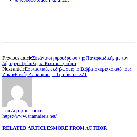
Previous article
Συνάντηση προεδρείου της Παναρκαδικής με τον
δήμαρχο Τρίπολη, κ. Κώστα Τζιούμη
Next article
Εορταστικές εκδηλώσεις το Σαββατοκύριακο από τους
Ζακυνθινούς Απόδημους – Τιμούν το 1821
Του Δημήτρη Τσάκα
https://www.anamniseis.net/
RELATED ARTICLES
MORE FROM AUTHOR