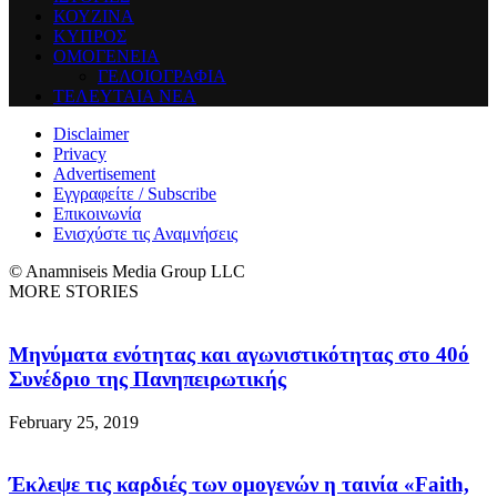
ΚΟΥΖΙΝΑ
ΚΥΠΡΟΣ
ΟΜΟΓΕΝΕΙΑ
ΓΕΛΟΙΟΓΡΑΦΙΑ
ΤΕΛΕΥΤΑΙΑ ΝΕΑ
Disclaimer
Privacy
Advertisement
Εγγραφείτε / Subscribe
Επικοινωνία
Ενισχύστε τις Αναμνήσεις
© Anamniseis Media Group LLC
MORE STORIES
Μηνύματα ενότητας και αγωνιστικότητας στο 40ό
Συνέδριο της Πανηπειρωτικής
February 25, 2019
Έκλεψε τις καρδιές των ομογενών η ταινία «Faith,