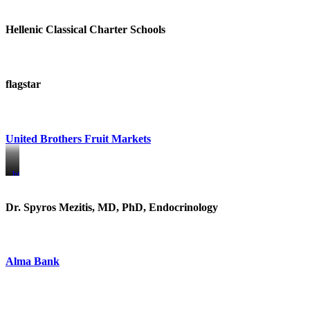
Hellenic Classical Charter Schools
flagstar
United Brothers Fruit Markets
https://www.unitedbrothersfruitmarkets.com/
https://www.unitedbrothersfruitmarkets.com/
Dr. Spyros Mezitis, MD, PhD, Endocrinology
Alma Bank