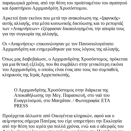
παραγωγικά χρόνια, από την θέση του προϊσταμένου του αγαπητού
και δραστήριου Αρχιμανδρίτη Χρυσόστομου.
Αρκετοί ήταν εκείνοι που μετά την ανακοίνωση της «ξαφνικής»
αυτής αλλαγής, στα μέσα κοινωνικής δικτύωσης και το ρεπορτάζ
των «Αναμνήσεων» εξέφρασαν δικαιολογημένα, την απορία τους
για την συγκυρία της αλλαγής.
Οι «Αναμνήσεις» επικοινώνησαν με τον Πανοσιολογιότατο
Αρχιμανδρίτη και ενημερώθηκαν για τους λόγους της αλλαγής.
Όπως μας διαβεβαίωσε, ο Αρχιμανδρίτης Χρυσόστομος, πρόκειται
για μια θετική εξέλιξη, που θα συμβάλει στην γενικότερη εικόνα
του Αρχιμανδρίτη, ο οποίος είναι ένας απο τους πιο συμπαθείς
κληρικούς της Ιεράς Αρχιεπισκοπής.
Ο Αρχιμανδρίτης Χρυσόστομος στην διάρκεια της
Αποκαθήλωσης την Μεγ. Παρασκευή, στο ναό του
Ευαγγελισμού, στο Μανχάταν. / Φωτογραφία: ETA
PRESS
Προέρχεται άλλωστε από Οικογένεια κληρικών, αφού και ο
αείμνηστος σήμερα Πατέρας του είχε υπηρετήσει την Εκκλησία
από την θέση του ιερέα για πολλά χρόνια, ενώ και ο αδερφός του