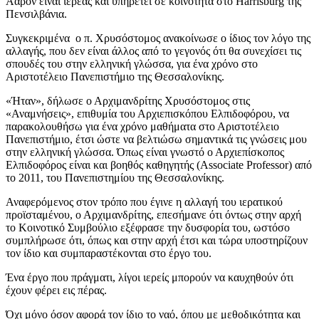
Ααρόν είναι ιερέας και υπηρετεί σε κοινότητα στο Harrisburg της
Πενσιλβάνια.
Συγκεκριμένα ο π. Χρυσόστομος ανακοίνωσε ο ίδιος τον λόγο της
αλλαγής, που δεν είναι άλλος από το γεγονός ότι θα συνεχίσει τις
σπουδές του στην ελληνική γλώσσα, για ένα χρόνο στο
Αριστοτέλειο Πανεπιστήμιο της Θεσσαλονίκης.
«Ήταν», δήλωσε ο Αρχιμανδρίτης Χρυσόστομος στις
«Αναμνήσεις», επιθυμία του Αρχιεπισκόπου Ελπιδοφόρου, να
παρακολουθήσω για ένα χρόνο μαθήματα στο Αριστοτέλειο
Πανεπιστήμιο, έτσι ώστε να βελτιώσω σημαντικά τις γνώσεις μου
στην ελληνική γλώσσα. Όπως είναι γνωστό ο Αρχιεπίσκοπος
Ελπιδοφόρος είναι και βοηθός καθηγητής (Associate Professor) από
το 2011, του Πανεπιστημίου της Θεσσαλονίκης.
Αναφερόμενος στον τρόπο που έγινε η αλλαγή του ιερατικού
προϊσταμένου, ο Αρχιμανδρίτης, επεσήμανε ότι όντως στην αρχή
το Κοινοτικό Συμβούλιο εξέφρασε την δυσφορία του, ωστόσο
συμπλήρωσε ότι, όπως και στην αρχή έτσι και τώρα υποστηρίζουν
τον ίδιο και συμπαραστέκονται στο έργο του.
Ένα έργο που πράγματι, λίγοι ιερείς μπορούν να καυχηθούν ότι
έχουν φέρει εις πέρας.
Όχι μόνο όσον αφορά τον ίδιο το ναό, όπου με μεθοδικότητα και