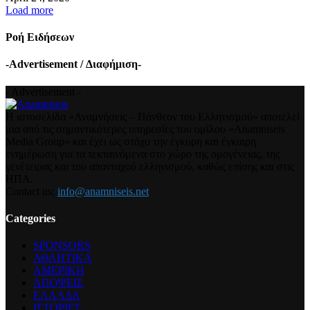
Load more
Ροή Ειδήσεων
-Advertisement / Διαφήμιση-
- Advertisement -
Η ιστοσελίδα «Αναμνήσεις – Πάνθεον του Ελληνισμού» αποτελεί
μια από τις σημαντικότερες υπηρεσίες του ομίλου «Anamniseis
Media Group» και έχει ως στόχο την έγκυρη και έγκαιρη
ενημέρωση για τα τεκταινόμενα στο χώρο της ομογένειας, της
γενέτειρας και του απανταχού ελληνισμού, καθώς επίσης και στις
ΗΠΑ.
Contact us:
info@anamniseis.net
Categories
SPONSORS
ΑΘΛΗΤΙΚΑ
ΑΜΕΡΙΚΗ
ΑΠΟΨΕΙΣ
ΕΛΛΑΔΑ
ΙΣΤΟΡΙΕΣ