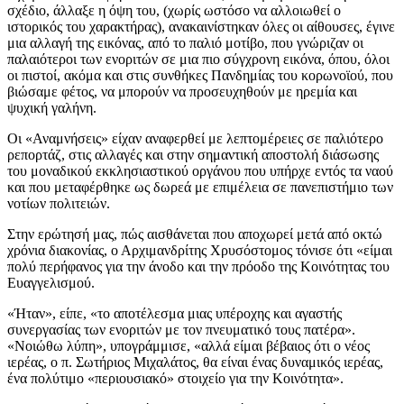
σχέδιο, άλλαξε η όψη του, (χωρίς ωστόσο να αλλοιωθεί ο
ιστορικός του χαρακτήρας), ανακαινίστηκαν όλες οι αίθουσες, έγινε
μια αλλαγή της εικόνας, από το παλιό μοτίβο, που γνώριζαν οι
παλαιότεροι των ενοριτών σε μια πιο σύγχρονη εικόνα, όπου, όλοι
οι πιστοί, ακόμα και στις συνθήκες Πανδημίας του κορωνοϊού, που
βιώσαμε φέτος, να μπορούν να προσευχηθούν με ηρεμία και
ψυχική γαλήνη.
Οι «Αναμνήσεις» είχαν αναφερθεί με λεπτομέρειες σε παλιότερο
ρεπορτάζ, στις αλλαγές και στην σημαντική αποστολή διάσωσης
του μοναδικού εκκλησιαστικού οργάνου που υπήρχε εντός τα ναού
και που μεταφέρθηκε ως δωρεά με επιμέλεια σε πανεπιστήμιο των
νοτίων πολιτειών.
Στην ερώτησή μας, πώς αισθάνεται που αποχωρεί μετά από οκτώ
χρόνια διακονίας, ο Αρχιμανδρίτης Χρυσόστομος τόνισε ότι «είμαι
πολύ περήφανος για την άνοδο και την πρόοδο της Κοινότητας του
Ευαγγελισμού.
«Ήταν», είπε, «το αποτέλεσμα μιας υπέροχης και αγαστής
συνεργασίας των ενοριτών με τον πνευματικό τους πατέρα».
«Νοιώθω λύπη», υπογράμμισε, «αλλά είμαι βέβαιος ότι ο νέος
ιερέας, ο π. Σωτήριος Μιχαλάτος, θα είναι ένας δυναμικός ιερέας,
ένα πολύτιμο «περιουσιακό» στοιχείο για την Κοινότητα».