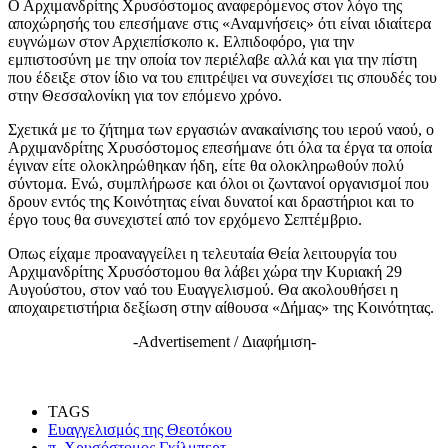
Ο Αρχιμανδρίτης Χρυσόστομος αναφερόμενος στον λόγο της
αποχώρησής του επεσήμανε στις «Αναμνήσεις» ότι είναι ιδιαίτερα
ευγνώμων στον Αρχιεπίσκοπο κ. Ελπιδοφόρο, για την
εμπιστοσύνη με την οποία τον περιέλαβε αλλά και για την πίστη
που έδειξε στον ίδιο να του επιτρέψει να συνεχίσει τις σπουδές του
στην Θεσσαλονίκη για τον επόμενο χρόνο.
Σχετικά με το ζήτημα των εργασιών ανακαίνισης του ιερού ναού, ο
Αρχιμανδρίτης Χρυσόστομος επεσήμανε ότι όλα τα έργα τα οποία
έγιναν είτε ολοκληρώθηκαν ήδη, είτε θα ολοκληρωθούν πολύ
σύντομα. Ενώ, συμπλήρωσε και όλοι οι ζωντανοί οργανισμοί που
δρουν εντός της Κοινότητας είναι δυνατοί και δραστήριοι και το
έργο τους θα συνεχιστεί από τον ερχόμενο Σεπτέμβριο.
Oπως είχαμε προαναγγείλει η τελευταία Θεία λειτουργία του
Αρχιμανδρίτης Χρυσόστομου θα λάβει χώρα την Κυριακή 29
Αυγούστου, στον ναό του Ευαγγελισμού. Θα ακολουθήσει η
αποχαιρετιστήρια δεξίωση στην αίθουσα «Δήμας» της Κοινότητας.
-Advertisement / Διαφήμιση-
TAGS
Ευαγγελισμός της Θεοτόκου
π. Χρυσόστομος Γκίλμπερτ