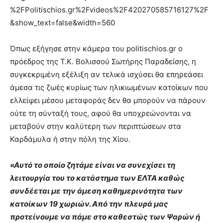
%2FPolitischios.gr%2Fvideos%2F420270585716127%2F
&show_text=false&width=560
Όπως εξήγησε στην κάμερα του politischios.gr ο
πρόεδρος της Τ.Κ. Βολισσού Σωτήρης Παραδείσης, η
συγκεκριμένη εξέλιξη αν τελικά ισχύσει θα επηρεάσει
άμεσα τις ζωές κυρίως των ηλικιωμένων κατοίκων που
ελλείψει μέσου μεταφοράς δεν θα μπορούν να πάρουν
ούτε τη σύνταξή τους, αφού θα υποχρεώνονται να
μεταβούν στην καλύτερη των περιπτώσεων στα
Καρδάμυλα ή στην πόλη της Χίου.
«Αυτό το οποίο ζητάμε είναι να συνεχίσει τη
λειτουργία του το κατάστημα των ΕΛΤΑ καθώς
συνδέεται με την άμεση καθημερινότητα των
κατοίκων 19 χωριών. Από την πλευρά μας
προτείνουμε να πάμε στο καθεστώς των Ψαρών ή