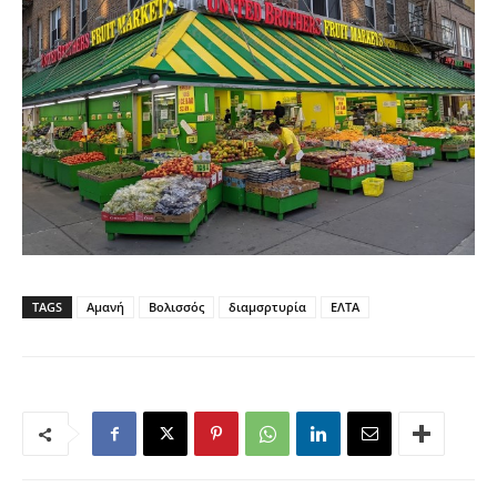
TAGS
Αμανή
Βολισσός
διαμσρτυρία
ΕΛΤΑ