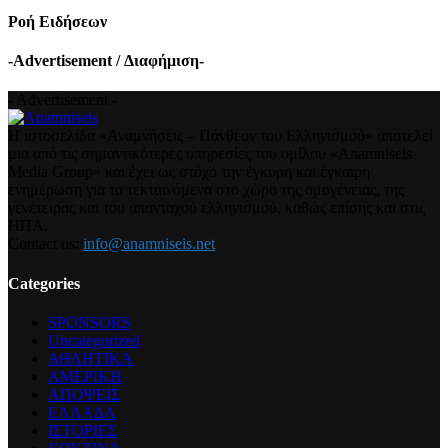
Ροή Ειδήσεων
-Advertisement / Διαφήμιση-
- Advertisement -
Η ιστοσελίδα «Αναμνήσεις – Πάνθεον του Ελληνισμού» αποτελεί
μια από τις σημαντικότερες υπηρεσίες του ομίλου «Anamniseis
Media Group» και έχει ως στόχο την έγκυρη και έγκαιρη
ενημέρωση για τα τεκταινόμενα στο χώρο της ομογένειας, της
γενέτειρας και του απανταχού ελληνισμού, καθώς επίσης και στις
ΗΠΑ.
Contact us:
info@anamniseis.net
Categories
SPONSORS
Uncategorized
ΑΘΛΗΤΙΚΑ
ΑΜΕΡΙΚΗ
ΑΠΟΨΕΙΣ
ΕΛΛΑΔΑ
ΙΣΤΟΡΙΕΣ