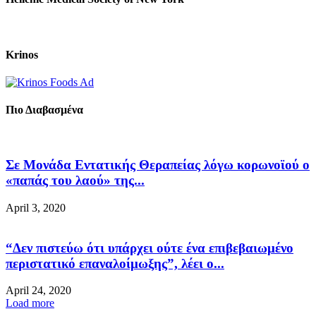
Krinos
Πιο Διαβασμένα
Σε Μονάδα Εντατικής Θεραπείας λόγω κορωνοϊού ο
«παπάς του λαού» της...
April 3, 2020
“Δεν πιστεύω ότι υπάρχει ούτε ένα επιβεβαιωμένο
περιστατικό επαναλοίμωξης”, λέει ο...
April 24, 2020
Load more