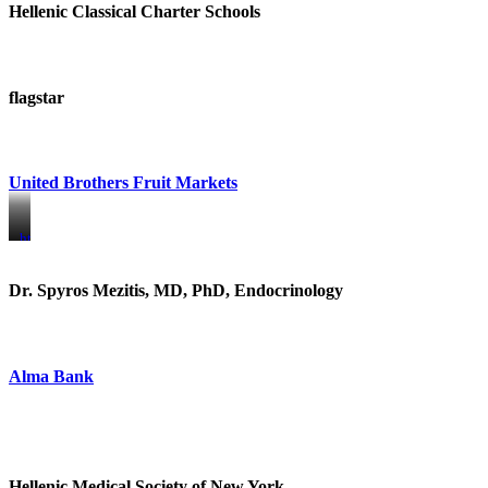
Hellenic Classical Charter Schools
flagstar
United Brothers Fruit Markets
https://www.unitedbrothersfruitmarkets.com/
https://www.unitedbrothersfruitmarkets.com/
Dr. Spyros Mezitis, MD, PhD, Endocrinology
Alma Bank
Hellenic Medical Society of New York