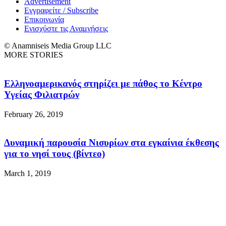
Advertisement
Εγγραφείτε / Subscribe
Επικοινωνία
Ενισχύστε τις Αναμνήσεις
© Anamniseis Media Group LLC
MORE STORIES
Ελληνοαμερικανός στηρίζει με πάθος το Κέντρο
Υγείας Φιλιατρών
February 26, 2019
Δυναμική παρουσία Νισυρίων στα εγκαίνια έκθεσης
για το νησί τους (βίντεο)
March 1, 2019