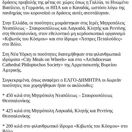
δράσεις προβολής της φέτας σε χώρες όπως η Γαλλία, το Ηνωμένο
Βασίλειο, η Γερμανία, οι ΗΠΑ και ο Καναδάς, ωστόσο λόγω της
πανδημίας του κορονοϊού οι δράσεις αυτές ανεστάλησαν.
Στην Ελλάδα, οι ποσότητες μοιράστηκαν στις Ιερές Μητροπόλεις
Νεαπόλεως – Σταυρουπόλεως και Λαγκαδά, Κλητής και Ρεντίνης
στη Θεσσαλονίκη, στον εθελοντικό μη κερδοσκοπικό οργανισμό
«Κιβωτός του Κόσμου» και στο ίδρυμα «Άσπρες Πεταλούδες»
στο Βόλο.
Στη Νέα Υόρκη οι ποσότητες διανεμήθηκαν στα φιλανθρωπικά
ιδρύματα «City Meals on Wheels» και στο «Archdiocesan
Cathedral Philoptochos Society» της Αρχιεπισκοπής Βορείου
Αμερικής.
Συγκεκριμένα, όπως αναφέρει ο ΕΛΓΟ-ΔΗΜΗΤΡΑ οι δωρεάν
ποσότητες που χορηγήθηκαν ήταν οι ακόλουθες:
* 450 κιλά στη Μητρόπολη Νεαπόλεως – Σταυρουπόλεως
Θεσσαλονίκης
* 425 κιλά στη Μητρόπολη Λαγκαδά, Κλητής και Ρεντίνης
Θεσσαλονίκης
* 200 κιλά στο φιλανθρωπικό ίδρυμα «Κιβωτός του Κόσμου» στο
Βόλο