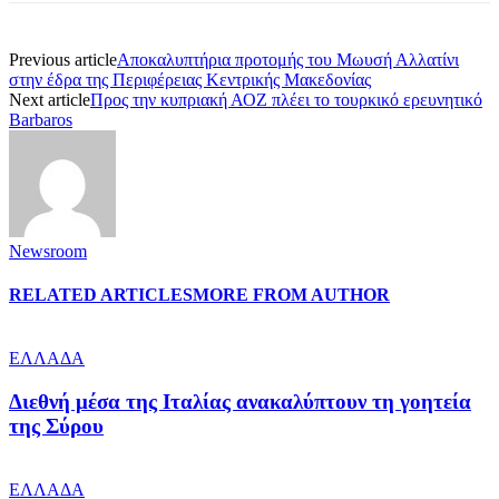
Previous article
Αποκαλυπτήρια προτομής του Μωυσή Αλλατίνι
στην έδρα της Περιφέρειας Κεντρικής Μακεδονίας
Next article
Προς την κυπριακή ΑΟΖ πλέει το τουρκικό ερευνητικό
Barbaros
Newsroom
RELATED ARTICLES
MORE FROM AUTHOR
ΕΛΛΑΔΑ
Διεθνή μέσα της Ιταλίας ανακαλύπτουν τη γοητεία
της Σύρου
ΕΛΛΑΔΑ