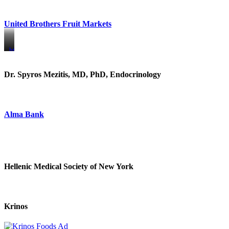
United Brothers Fruit Markets
https://www.unitedbrothersfruitmarkets.com/
https://www.unitedbrothersfruitmarkets.com/
Dr. Spyros Mezitis, MD, PhD, Endocrinology
Alma Bank
Hellenic Medical Society of New York
Krinos