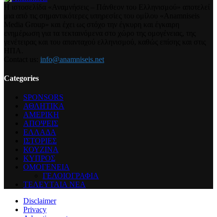
Η ιστοσελίδα «Αναμνήσεις – Πάνθεον του Ελληνισμού» αποτελεί
μια από τις σημαντικότερες υπηρεσίες του ομίλου «Anamniseis
Media Group» και έχει ως στόχο την έγκυρη και έγκαιρη
ενημέρωση για τα τεκταινόμενα στο χώρο της ομογένειας, της
γενέτειρας και του απανταχού ελληνισμού, καθώς επίσης και στις
ΗΠΑ.
Contact us:
info@anamniseis.net
Categories
SPONSORS
ΑΘΛΗΤΙΚΑ
ΑΜΕΡΙΚΗ
ΑΠΟΨΕΙΣ
ΕΛΛΑΔΑ
ΙΣΤΟΡΙΕΣ
ΚΟΥΖΙΝΑ
ΚΥΠΡΟΣ
ΟΜΟΓΕΝΕΙΑ
ΓΕΛΟΙΟΓΡΑΦΙΑ
ΤΕΛΕΥΤΑΙΑ ΝΕΑ
Disclaimer
Privacy