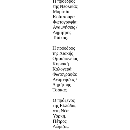
Η πρόεδρος
της Νεολαίας
Μαρίτσα
Κούτσουρα.
Φωτογραφία:
Αναμνήσεις /
Δημήτρης
Τσάκας.
Η πρόεδρος
της Χιακής
Ομοσπονδίας
Κυριακή
Καλογερά.
Φωτογραφία:
Αναμνήσεις /
Δημήτρης
Τσάκας.
Ο πρόξενος
της Ελλάδας
στη Νέα
Υόρκη,
Πέτρος
Δώριζας.