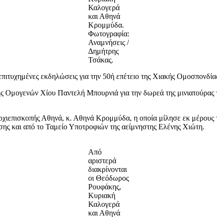
Καλογερά
και Αθηνά
Κρομμύδα.
Φωτογραφία:
Αναμνήσεις /
Δημήτρης
Τσάκας.
τυχημένες εκδηλώσεις για την 50ή επέτειο της Χιακής Ομοσπονδίας 
 Ομογενών Χίου Παντελή Μπουρνιά για την δωρεά της μινιατούρας 
επισκοπής Αθηνά, κ. Αθηνά Κρομμύδα, η οποία μίλησε εκ μέρους της
σης και από το Ταμείο Υποτροφιών της αείμνηστης Ελένης Χιώτη.
Από
αριστερά
διακρίνονται
οι Θεόδωρος
Ρουφάκης,
Κυριακή
Καλογερά
και Αθηνά