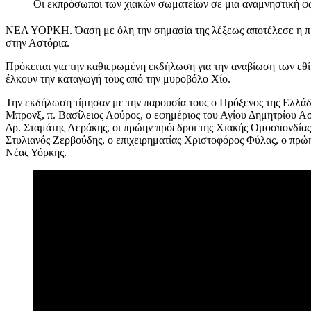
Οι εκπρόσωποι των χιακών σωματείων σε μια αναμνηστική φω
ΝΕΑ ΥΟΡΚΗ. Όαση με όλη την σημασία της λέξεως αποτέλεσε η πρω
στην Αστόρια.
Πρόκειται για την καθιερωμένη εκδήλωση για την αναβίωση των εθί
έλκουν την καταγωγή τους από την μυροβόλο Χίο.
Την εκδήλωση τίμησαν με την παρουσία τους ο Πρόξενος της Ελλάδ
Μπρονξ, π. Βασίλειος Λούρος, ο εφημέριος του Αγίου Δημητρίου Ασ
Δρ. Σταμάτης Λεράκης, οι πρώην πρόεδροι της Χιακής Ομοσπονδίας
Στυλιανός Ζερβούδης, ο επιχειρηματίας Χριστοφόρος Φύλας, ο πρώ
Νέας Υόρκης.