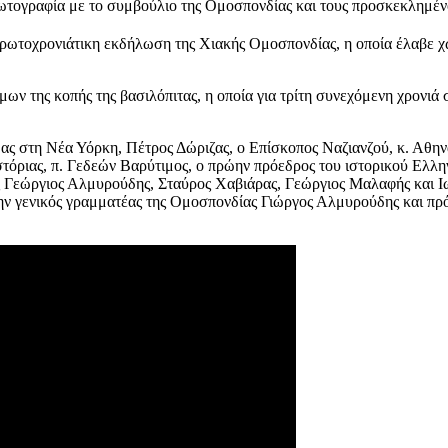
τογραφία με το συμβούλιο της Ομοσπονδίας και τους προσκεκλημέν
τοχρονιάτικη εκδήλωση της Χιακής Ομοσπονδίας, η οποία έλαβε χώ
μων της κοπής της βασιλόπιτας, η οποία για τρίτη συνεχόμενη χρονι
ας στη Νέα Υόρκη, Πέτρος Δώριζας, ο Επίσκοπος Ναζιανζού, κ. Αθην
τόριας, π. Γεδεών Βαρύτιμος, ο πρώην πρόεδρος του ιστορικού Ελλη
 Γεώργιος Αλμυρούδης, Σταύρος Χαβιάρας, Γεώργιος Μαλαφής και Ιωά
ην γενικός γραμματέας της Ομοσπονδίας Γιώργος Αλμυρούδης και πρ