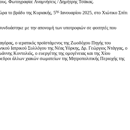
ους. Φωτογραφία: Αναμνήσεις / Δημήτρης Τσάκας.
ης
ρα το βράδυ της Κυριακής, 5
Ιανουαρίου 2025, στο Χιώτικο Σπίτι
ά συνδυάστηκε με την απονομή των υποτροφιών σε φοιτητές που
αγόρας, ο ιερατικός προϊστάμενος της Ζωοδόχου Πηγής του
νικού Ιατρικού Συλλόγου της Νέας Υόρκης, Δρ. Γεώργιος Ντάγγας, o
ννης Κοντολιός, ο ευεργέτης της ομογένειας και της Χίου
όεδροι άλλων χιακών σωματείων της Μητροπολιτικής Περιοχής της