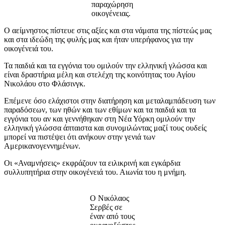
παραχώρηση
οικογένειας.
Ο αείμνηστος πίστευε στις αξίες και στα νάματα της πίστεώς μας
και στα ιδεώδη της φυλής μας και ήταν υπερήφανος για την
οικογένειά του.
Τα παιδιά και τα εγγόνια του ομιλούν την ελληνική γλώσσα και
είναι δραστήρια μέλη και στελέχη της κοινότητας του Αγίου
Νικολάου στο Φλάσινγκ.
Επέμενε όσο ελάχιστοι στην διατήρηση και μεταλαμπάδευση των
παραδόσεων, των ηθών και των εθίμων και τα παιδιά και τα
εγγόνια του αν και γεννήθηκαν στη Νέα Υόρκη ομιλούν την
ελληνική γλώσσα άπταιστα και συνομιλώντας μαζί τους ουδείς
μπορεί να πιστέψει ότι ανήκουν στην γενιά των
Αμερικανογεννημένων.
Οι «Αναμνήσεις» εκφράζουν τα ειλικρινή και εγκάρδια
συλλυπητήρια στην οικογένειά του. Αιωνία του η μνήμη.
Ο Νικόλαος
Σερβές σε
έναν από τους