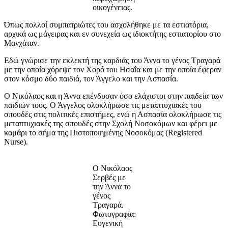
οικογένειας.
Όπως πολλοί συμπατριώτες του ασχολήθηκε με τα εστιατόρια,
αρχικά ως μάγειρας και εν συνεχεία ως ιδιοκτήτης εστιατορίου στο
Μανχάταν.
Εδώ γνώρισε την εκλεκτή της καρδιάς του Άννα το γένος Τραγαρά
με την οποία χόρεψε τον Χορό του Ησαΐα και με την οποία έφεραν
στον κόσμο δύο παιδιά, τον Άγγελο και την Ασπασία.
Ο Νικόλαος και η Άννα επένδυσαν όσο ελάχιστοι στην παιδεία των
παιδιών τους. Ο Άγγελος ολοκλήρωσε τις μεταπτυχιακές του
σπουδές στις πολιτικές επιστήμες, ενώ η Ασπασία ολοκλήρωσε τις
μεταπτυχιακές της σπουδές στην Σχολή Νοσοκόμων και φέρει με
καμάρι το σήμα της Πιστοποιημένης Νοσοκόμας (Registered
Nurse).
Ο Νικόλαος
Σερβές με
την Άννα το
γένος
Τραγαρά.
Φωτογραφία:
Ευγενική