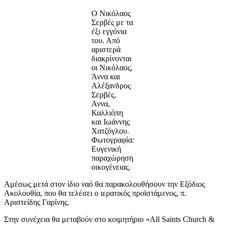
Ο Νικόλαος
Σερβές με τα
έξι εγγόνια
του. Από
αριστερά
διακρίνονται
οι Νικόλαος,
Άννα και
Αλέξανδρος
Σερβές,
Αννα,
Καλλιόπη
και Ιωάννης
Χατζόγλου.
Φωτογραφία:
Ευγενική
παραχώρηση
οικογένειας.
Αμέσως μετά στον ίδιο ναό θα παρακολουθήσουν την Εξόδιος
Ακολουθία, που θα τελέσει ο ιερατικός προϊστάμενος, π.
Αριστείδης Γαρίνης.
Στην συνέχεια θα μεταβούν στο κοιμητήριο «All Saints Church &