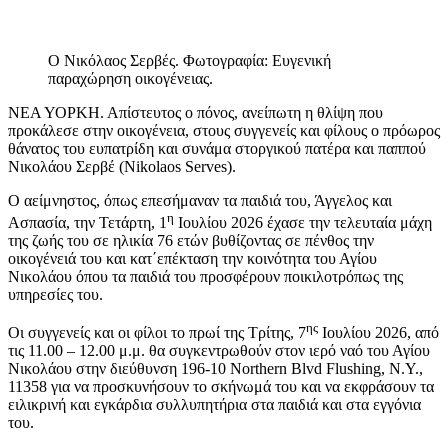
Ο Νικόλαος Σερβές. Φωτογραφία: Ευγενική
παραχώρηση οικογένειας.
ΝΕΑ ΥΟΡΚΗ. Απίστευτος ο πόνος, ανείπωτη η θλίψη που
προκάλεσε στην οικογένεια, στους συγγενείς και φίλους ο πρόωρος
θάνατος του ευπατρίδη και συνάμα στοργικού πατέρα και παππού
Νικολάου Σερβέ (Nikolaos Serves).
Ο αείμνηστος, όπως επεσήμαναν τα παιδιά του, Άγγελος και
η
Ασπασία, την Τετάρτη, 1
Ιουλίου 2026 έχασε την τελευταία μάχη
της ζωής του σε ηλικία 76 ετών βυθίζοντας σε πένθος την
οικογένειά του και κατ΄επέκταση την κοινότητα του Αγίου
Νικολάου όπου τα παιδιά του προσφέρουν ποικιλοτρόπως της
υπηρεσίες του.
ης
Οι συγγενείς και οι φίλοι το πρωί της Τρίτης, 7
Ιουλίου 2026, από
τις 11.00 – 12.00 μ.μ. θα συγκεντρωθούν στον ιερό ναό του Αγίου
Νικολάου στην διεύθυνση 196-10 Northern Blvd Flushing, N.Y.,
11358 για να προσκυνήσουν το σκήνωμά του και να εκφράσουν τα
ειλικρινή και εγκάρδια συλλυπητήρια στα παιδιά και στα εγγόνια
του.