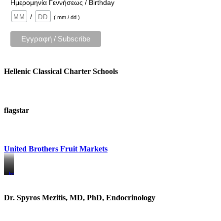
Ημερομηνία Γεννήσεως / Birthday
/
( mm / dd )
Hellenic Classical Charter Schools
flagstar
United Brothers Fruit Markets
https://www.unitedbrothersfruitmarkets.com/
https://www.unitedbrothersfruitmarkets.com/
Dr. Spyros Mezitis, MD, PhD, Endocrinology