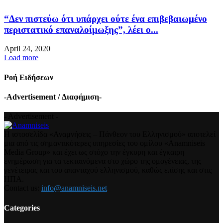
“Δεν πιστεύω ότι υπάρχει ούτε ένα επιβεβαιωμένο
περιστατικό επαναλοίμωξης”, λέει ο...
April 24, 2020
Load more
Ροή Ειδήσεων
-Advertisement / Διαφήμιση-
- Advertisement -
Η ιστοσελίδα «Αναμνήσεις – Πάνθεον του Ελληνισμού» αποτελεί
μια από τις σημαντικότερες υπηρεσίες του ομίλου «Anamniseis
Media Group» και έχει ως στόχο την έγκυρη και έγκαιρη
ενημέρωση για τα τεκταινόμενα στο χώρο της ομογένειας, της
γενέτειρας και του απανταχού ελληνισμού, καθώς επίσης και στις
ΗΠΑ.
Contact us:
info@anamniseis.net
Categories