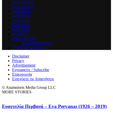
SPONSORS
ΑΘΛΗΤΙΚΑ
ΑΜΕΡΙΚΗ
ΑΠΟΨΕΙΣ
ΕΛΛΑΔΑ
ΙΣΤΟΡΙΕΣ
ΚΟΥΖΙΝΑ
ΚΥΠΡΟΣ
ΟΜΟΓΕΝΕΙΑ
ΓΕΛΟΙΟΓΡΑΦΙΑ
ΤΕΛΕΥΤΑΙΑ ΝΕΑ
Disclaimer
Privacy
Advertisement
Εγγραφείτε / Subscribe
Επικοινωνία
Ενισχύστε τις Αναμνήσεις
© Anamniseis Media Group LLC
MORE STORIES
Ευαγγελία Περβανά – Eva Pervanas (1926 – 2019)