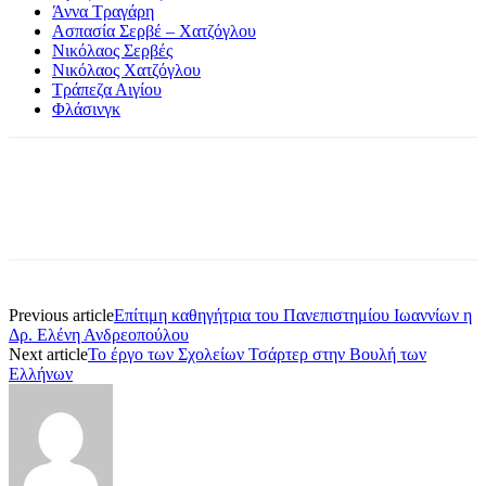
Άννα Τραγάρη
Ασπασία Σερβέ – Χατζόγλου
Νικόλαος Σερβές
Νικόλαος Χατζόγλου
Τράπεζα Αιγίου
Φλάσινγκ
Previous article
Επίτιμη καθηγήτρια του Πανεπιστημίου Ιωαννίων η
Δρ. Ελένη Ανδρεοπούλου
Next article
Το έργο των Σχολείων Τσάρτερ στην Βουλή των
Ελλήνων