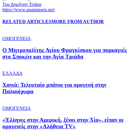
Του Δημήτρη Τσάκα
https://www.anamniseis.net/
RELATED ARTICLES
MORE FROM AUTHOR
ΟΜΟΓΕΝΕΙΑ
Ο Μητροπολίτης Αγίου Φραγκίσκου για πυρκαγιές
στο Σποκέιν και την Αγία Τριάδα
ΕΛΛΑΔΑ
Χανιά: Τελευταίο μπάνιο για ομογενή στην
Παλαιόχωρα
ΟΜΟΓΕΝΕΙΑ
«Έλληνες στην Αμερική, ξένοι στην Χίο», είπαν οι
ομογενείς στην «Αλήθεια ΤV»