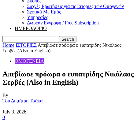
Σκοπός
Συχνές Ερωτήσεις για τις Ιστορίες των Ομογενών
Σχετικά Με Εμάς
Υπηρεσίες
Δωρεάν Εγγραφή / Free Subscription
ΗΜΕΡΟΛΟΓΙΟ
Home
ΙΣΤΟΡΙΕΣ
Απεβίωσε πρόωρα ο ευπατρίδης Νικόλαος
Σερβές (Also in English)
ΟΜΟΓΕΝΕΙΑ
Απεβίωσε πρόωρα ο ευπατρίδης Νικόλαος
Σερβές (Also in English)
By
Του Δημήτρη Τσάκα
-
July 3, 2026
0