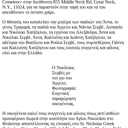
Cemetery» στην διεύθυνση 855 Middle Neck Rd, Great Neck,
N.Y., 11024, για να παραστούν στην ταφή του και να του
απευθύνουν το ύστατο χαίρε.
Ο θάνατός του καταλείπει την μητέρα των παιδιών του Άννα, το
γένος Τραγαρά, τα παιδιά του Άγγελο και Νάντια Σερβέ, Ασπασία
και Νικόλαο Χατζόγλου, τα εγγόνια του Αλεξάνδρα, Άννα και
Νικόλαο Σερβέ, Άννα, Καλλιόπη και Ιωάννη Χατζόγλου, τα
αδέλφια του Βασίλειο και Ρούλα Σερβέ, τους συμπεθέρους Γιάννη
και Καλλιόπη Χατζόγλου και τους λοιπούς συγγενείς και φίλους
εδώ και στην Ελλάδα.
Ο Νικόλαος
Σερβές με
τον γιο του
Άγγελο.
Φωτογραφία:
Ευγενική
παραχώρηση
οικογένειας.
Η οικογένεια καλεί τους συγγενείς και φίλους όπως αντί ανθέων
προσφέρουν δωρεά στην κοινότητα του Αγίου Νικολάου στο
Φλάσινγκ αποστέλλοντας τις επιταγές στο St. Nicholas Greek