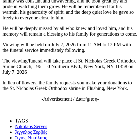
family was constant and unwavering, and he took great joy and
pride in watching them grow. He will be remembered for his
warmth, his generosity of spirit, and the deep quiet love he gave so
freely to everyone close to him.
He will be deeply missed by all who knew and loved him, and his
memory will remain a blessing to his family for generations to come.
Viewing will be held on July 7, 2026 from 11 AM to 12 PM with
the funeral service immediately following.
The viewing/funeral will take place at St. Nicholas Greek Orthodox
Shrine Church, 196–1 0 Northern Blvd., New York, NY 11358 on
July 7, 2026
In lieu of flowers, the family requests you make your donations to
the St. Nicholas Greek Orthodox shrine in Flushing, New York.
-Advertisement / Διαφήμιση-
TAGS
Nikolaos Serves
Άγγελος Σερβές
Άγιος Νικόλαος