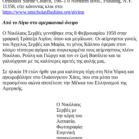
Orthodox Shrine Church, 196–1 0 Northern Blvd., Flushing, N.Y.
11358, είτε κάνοντας κλικ στο:
https://www.stnicholasflushing.org/giving
Από το Αίγιο στο αμερικανικό όνειρο
Ο Νικόλαος Σερβές γεννήθηκε στις 8 Φεβρουαρίου 1950 στην
γραφική Τράπεζα Αιγίου, όπου και μεγάλωσε. Οι αείμνηστοι γονείς
του Άγγελος Σερβές και Μαρία, το γένος Κάλπου έφεραν στον
κόσμο τέσσερα αγόρια και συγκεκριμένα τους αείμνηστους πλέον
Νικόλαο, Ρούλη και Γιώργο και τον εν ζωή Βασίλειο και τα
γαλούχησαν με τις καλύτερες αρετές της φυλής μας.
Σε ηλικία 19 ετών ήρθε για μια καλύτερη τύχη στη Νέα Υόρκη και
αγκυροβόλησε στο Ουάσινγκτον Χάιτς, που στα μέσα του
περασμένου αιώνα αποτέλεσε την Μέκκα του Ελληνισμού της
Αμερικής.
Ο Νικόλαος
Σερβές με
την κόρη του
Ασπασία.
Φωτογραφία:
Ευγενική
παραχώρηση