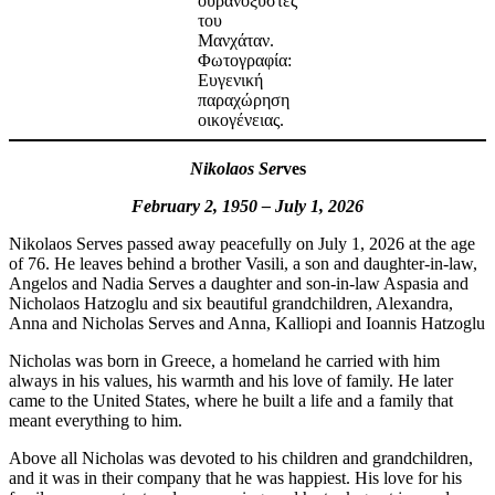
ουρανοξύστες
του
Μανχάταν.
Φωτογραφία:
Ευγενική
παραχώρηση
οικογένειας.
Nikolaos Ser
ves
February 2, 1950 – July 1, 2026
Nikolaos Serves passed away peacefully on July 1, 2026 at the age
of 76. He leaves behind a brother Vasili, a son and daughter-in-law,
Angelos and Nadia Serves a daughter and son-in-law Aspasia and
Nicholaos Hatzoglu and six beautiful grandchildren, Alexandra,
Anna and Nicholas Serves and Anna, Kalliopi and Ioannis Hatzoglu
Nicholas was born in Greece, a homeland he carried with him
always in his values, his warmth and his love of family. He later
came to the United States, where he built a life and a family that
meant everything to him.
Above all Nicholas was devoted to his children and grandchildren,
and it was in their company that he was happiest. His love for his