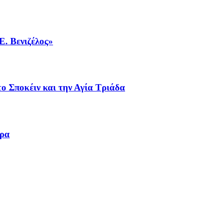
Ε. Βενιζέλος»
ο Σποκέιν και την Αγία Τριάδα
ωρα