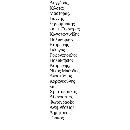
Λυγγέρας,
Κώστας
Μάστορας,
Γιάννης
Στρουμπάκης
και π. Ευαγόρας
Κωνσταντινίδης,
Πολύκαρπος
Κοτρώνης,
Γιώργος
Γεωργόπουλος,
Πολύκαρπος
Κοτρώνης,
Νίκος Μπάρδης,
Αναστάσιος
Καραγκούνης
και
Χριστόδουλος
Αθανασάτος.
Φωτογραφία:
Αναμνήσεις /
Δημήτρης
Τσάκας.