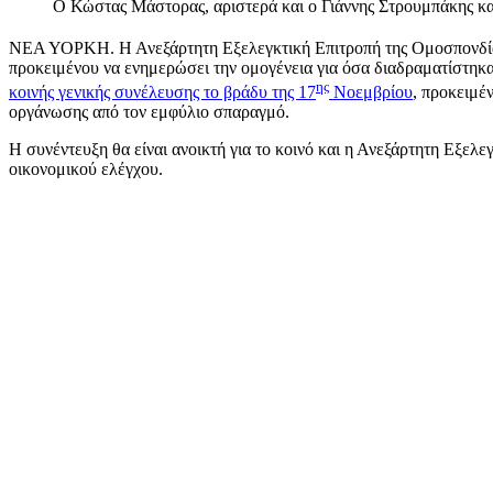
Ο Κώστας Μάστορας, αριστερά και ο Γιάννης Στρουμπάκης κα
ΝΕΑ ΥΟΡΚΗ. Η Ανεξάρτητη Εξελεγκτική Επιτροπή της Ομοσπονδίας
προκειμένου να ενημερώσει την ομογένεια για όσα διαδραματίστηκα
ης
κοινής γενικής συνέλευσης το βράδυ της 17
Νοεμβρίου
, προκειμέ
οργάνωσης από τον εμφύλιο σπαραγμό.
Η συνέντευξη θα είναι ανοικτή για το κοινό και η Ανεξάρτητη Εξελ
οικονομικού ελέγχου.