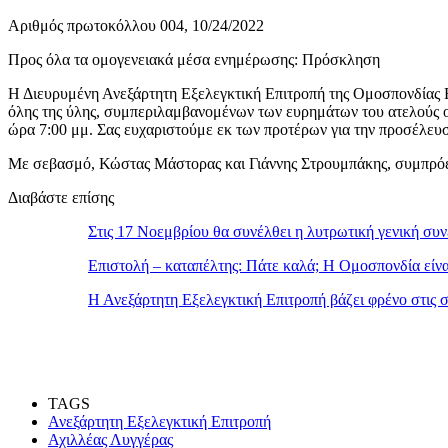
Αριθμός πρωτοκόλλου 004, 10/24/2022
Προς όλα τα ομογενειακά μέσα ενημέρωσης: Πρόσκληση
Η Διευρυμένη Ανεξάρτητη Εξελεγκτική Επιτροπή της Ομοσπονδίας 
όλης της ύλης, συμπεριλαμβανομένων των ευρημάτων του ατελούς οικ
ώρα 7:00 μμ. Σας ευχαριστούμε εκ των προτέρων για την προσέλευ
Με σεβασμό, Κώστας Μάστορας και Γιάννης Στρουμπάκης, συμπρόεδ
Διαβάστε επίσης
Στις 17 Νοεμβρίου θα συνέλθει η λυτρωτική γενική σ
Επιστολή – καταπέλτης: Πάτε καλά; Η Ομοσπονδία είν
Η Ανεξάρτητη Εξελεγκτική Επιτροπή βάζει φρένο στις 
TAGS
Ανεξάρτητη Εξελεγκτική Επιτροπή
Αχιλλέας Λυγγέρας