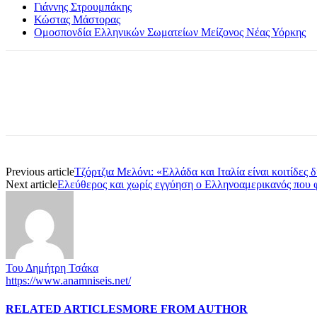
Γιάννης Στρουμπάκης
Κώστας Μάστορας
Ομοσπονδία Ελληνικών Σωματείων Μείζονος Νέας Υόρκης
Share
Previous article
Τζόρτζια Μελόνι: «Ελλάδα και Ιταλία είναι κοιτίδες 
Next article
Ελεύθερος και χωρίς εγγύηση ο Ελληνοαμερικανός που φ
Του Δημήτρη Τσάκα
https://www.anamniseis.net/
RELATED ARTICLES
MORE FROM AUTHOR