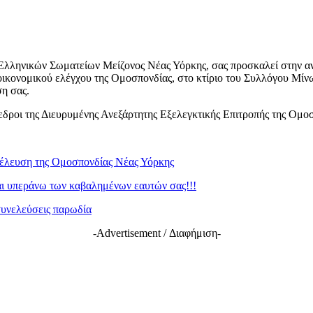
Ελληνικών Σωματείων Μείζονος Νέας Υόρκης, σας προσκαλεί στην αν
ονομικού ελέγχου της Ομοσπονδίας, στο κτίριο του Συλλόγου Μίνωα, 
ση σας.
ροι της Διευρυμένης Ανεξάρτητης Εξελεγκτικής Επιτροπής της Ομο
υνέλευση της Ομοσπονδίας Νέας Υόρκης
αι υπεράνω των καβαλημένων εαυτών σας!!!
συνελεύσεις παρωδία
-Advertisement / Διαφήμιση-