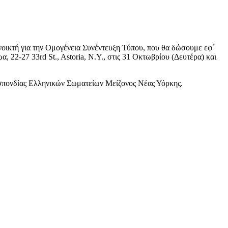
οικτή για την Ομογένεια Συνέντευξη Τύπου, που θα δώσουμε εφ´
22-27 33rd St., Astoria, N.Y., στις 31 Οκτωβρίου (Δευτέρα) και
σπονδίας Ελληνικών Σωματείων Μείζονος Νέας Υόρκης.