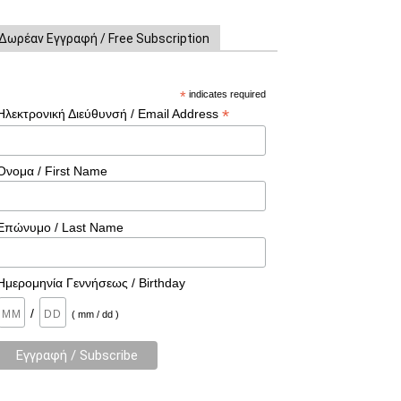
Δωρέαν Εγγραφή / Free Subscription
*
indicates required
*
Ηλεκτρονική Διεύθυνσή / Email Address
Όνομα / First Name
Επώνυμο / Last Name
Ημερομηνία Γεννήσεως / Birthday
/
( mm / dd )