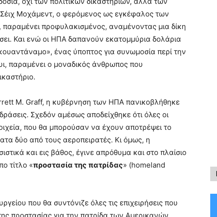
οσία, όχι των πολιτικών δικαστηρίων, αλλά των
 Σέιχ Μοχάμεντ, ο φερόμενος ως εγκέφαλος των
υ, παραμένει προφυλακισμένος, αναμένοντας μια δίκη
ίσει. Και ενώ οι ΗΠΑ δαπανούν εκατομμύρια δολάρια
κουαντάναμο», ένας ύποπτος για συνωμοσία περί την
υι, παραμένει ο μοναδικός άνθρωπος που
ικαστήριο.
rrett M. Graff, η κυβέρνηση των ΗΠΑ πανικοβλήθηκε
ιδράσεις. Σχεδόν αμέσως αποδείχθηκε ότι όλες οι
ιχεία, που θα μπορούσαν να έχουν αποτρέψει το
ατα δύο από τους αεροπειρατές. Κι όμως, η
στικά και εις βάθος, έγινε απρόθυμα και στο πλαίσιο
ο τίτλο «
προστασία της πατρίδας
» (homeland
ργείου που θα συντόνιζε όλες τις επιχειρήσεις που
ης προστασίας για την πατρίδα των Αμερικανών,