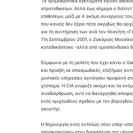
Τα τρομοκρατικά εγκλήματα έγιναν δικαιοδ
στρατοδικείων. Αλλά έως σήμερα ο Χαλίντ
επιθέσεων, μαζί με 4 ακόμη συνεργούς το
που κανείς δεν ξέρει πότε ακριβώς θα αρχ
για τη συντήρηση των ανά τον πλανήτη «Γ
11η Σεπτεμβρίου 2001, ο Ζακάριας Μουσάο
καταδικάστηκε -αλλά από ομοσπονδιακό δ
Σύμφωνα με τη μελέτη που έχει κάνει ο Ga
και προέβη σε σπασμωδικές, επιζήμιες αντ
μυστικές υπηρεσίες αγνόησαν προφανή στο
χτύπημα. Η CIA γνώριζε ακόμη και τα ονόμ
αναδιάρθρωση, αντί να διενεργηθεί αποφασι
ενός ομιχλώδους σχεδίου με τον βαρύγδουπ
security).
Η δημιουργία ενός εντελώς νέου υπερ-υπου
αποσκοπούσαν στην διασφάλιση της μέγιστ