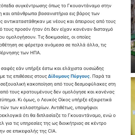
ατόπεδα συγκέντρωσης όπως το Γκουαντάναμο στην
η και απάνθρωπα βασανιστήρια εις βάρος των
ές αντικαταστάθηκαν με νέους και άπειρους από τους
κό τους προσόν ήταν ότι δεν είχαν κανέναν δισταγμό
 ομολογήσουν. Τις δοκιμασίες, οι οποίες
οθέτηση σε φέρετρα ανάμεσα σε πολλά άλλα, τις
υβέρνησης των ΗΠΑ.
ι σαφές εάν υπήρξε έστω και ελάχιστα ουσιώδης
ε τις επιθέσεις στους
Δίδυμους Πύργους
. Παρά τα
 σεξουαλική κακοποίηση από τους δεσμοφύλακες στη
 από τους κρατουμένους δεν ομολόγησε και κανένας
τύπημα. Κι όμως, ο Λευκός Οίκος υπήρξε εξαιρετικά
τών των κολαστηρίων. Αντιθέτως, υποψήφιοι
οεκλογικά ότι θα διπλασίαζε το Γκουαντάναμο, ενώ ο
 για τις υπηρεσίες της ως διοικήτριας σε κέντρο
ην σε επικεφαλής της CIA.