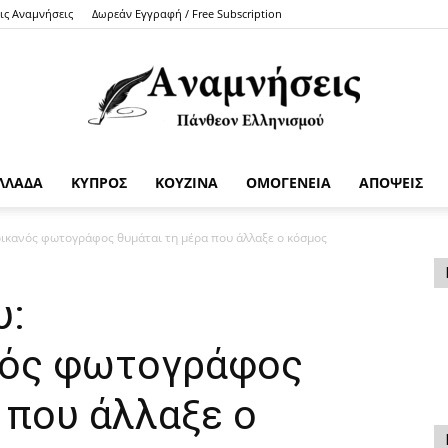
τις Αναμνήσεις
Δωρεάν Εγγραφή / Free Subscription
ΛΛΑΔΑ
ΚΥΠΡΟΣ
ΚΟΥΖΙΝΑ
ΟΜΟΓΕΝΕΙΑ
ΑΠΟΨΕΙΣ
Anamniseis
ικανός φωτογράφος θυμάται τη μέρα που άλλαξε ο κόσμος
υ:
νός φωτογράφος
 που άλλαξε ο