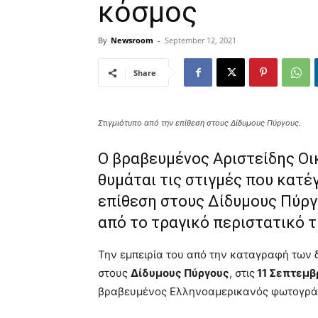
κόσμος
By
Newsroom
-
September 12, 2021
Share
Στιγμιότυπο από την επίθεση στους Δίδυμους Πύργους.
Ο βραβευμένος Αριστείδης Οι
θυμάται τις στιγμές που κατέ
επίθεση στους Δίδυμους Πύργο
από το τραγικό περιστατικό 
Την εμπειρία του από την καταγραφή των
στους
Δίδυμους Πύργους
, στις
11 Σεπτεμβ
βραβευμένος Ελληνοαμερικανός φωτογρ