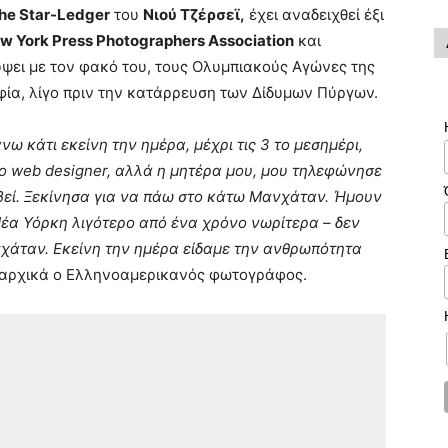
he Star-Ledger
του
Νιού Τζέρσεϊ,
έχει αναδειχθεί έξι
w York Press Photographers Association
και
ύψει με τον φακό του, τους Ολυμπιακούς Αγώνες της
φία, λίγο πριν την κατάρρευση των Δίδυμων Πύργων.
ω κάτι εκείνη την ημέρα, μέχρι τις 3 το μεσημέρι,
ο web designer, αλλά η μητέρα μου, μου τηλεφώνησε
συμβεί. Ξεκίνησα για να πάω στο κάτω Μανχάταν. Ήμουν
Νέα Υόρκη λιγότερο από ένα χρόνο νωρίτερα – δεν
ανχάταν. Εκείνη την ημέρα είδαμε την ανθρωπότητα
 αρχικά ο Ελληνοαμερικανός φωτογράφος.