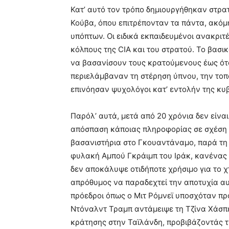
Κατ’ αυτό τον τρόπο δημιουργήθηκαν στρ
Κούβα, όπου επιτρέπονταν τα πάντα, ακόμ
υπόπτων. Οι ειδικά εκπαιδευμένοι ανακριτ
κόλπους της CIA και του στρατού. Το βασι
να βασανίσουν τους κρατούμενους έως ότου
περιελάμβαναν τη στέρηση ύπνου, την τοπ
επινόησαν ψυχολόγοι κατ’ εντολήν της κ
Παρόλ’ αυτά, μετά από 20 χρόνια δεν είνα
απόσπαση κάποιας πληροφορίας σε σχέση μ
βασανιστήρια στο Γκουαντάναμο, παρά τη
φυλακή Αμπού Γκράιμπ του Ιράκ, κανένας
δεν αποκάλυψε οτιδήποτε χρήσιμο για το χ
απρόθυμος να παραδεχτεί την αποτυχία αυ
πρόεδροι όπως ο Μιτ Ρόμνεϊ υποσχόταν πρ
Ντόναλντ Τραμπ αντάμειψε τη Τζίνα Χάσπελ
κράτησης στην Ταϊλάνδη, προβιβάζοντάς τ