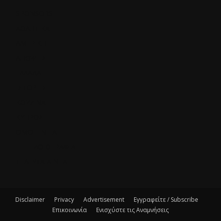
SPONSORS
ΑΘΛΗΤΙΚΑ
ΑΜΕΡΙΚΗ
ΑΠΟΨΕΙΣ
ΕΛΛΑΔΑ
ΙΣΤΟΡΙΕΣ
ΚΟΥΖΙΝΑ
ΚΥΠΡΟΣ
ΟΜΟΓΕΝΕΙΑ
ΓΕΛΟΙΟΓΡΑΦΙΑ
ΤΕΛΕΥΤΑΙΑ ΝΕΑ
Disclaimer
Privacy
Advertisement
Εγγραφείτε / Subscribe
Επικοινωνία
Ενισχύστε τις Αναμνήσεις