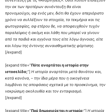
συνέντευξη με τις «Αναμνήσεις». Οσοι λοιπόν επιλέξουν
την εκ των προτέρων συνέντευξη θα είναι
προνομιούχοι, αφ ενός μεν, διότι θα έχουν απεριόριστο
χρόνο να συλλέξουν τα στοιχεία, τα τεκμήρια και τις
φωτογραφίες, αφ ετέρου δε, να αποφευχθούν τυχόν
παραλείψεις ή ακόμη και λάθη που μπορεί να γίνουν
από τα παιδιά και εγγόνια τους είτε λόγω άγνοιας, είτε
και λόγω της έντονης συναισθηματικής φόρτισης.
[/expand]
[expand title=”
Πότε αναρτάται η ιστορία στην
ιστοσελίδα;
“]
Η ιστορία αναρτάται μετά θανάτου και,
κατά κανόνα, – την ίδια μέρα που η οικογένεια
λαμβάνει τις αποφάσεις σχετικά με το προσκύνημα, την
νεκρώσιμη ακολουθία και τον ενταφιασμό.
[/expand]
[expand title=”
Πού δημοσιεύεται η ιστορία;
“]
Η ιστορία