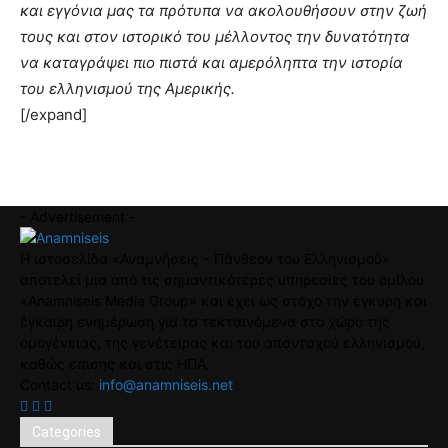
και εγγόνια μας τα πρότυπα να ακολουθήσουν στην ζωή
τους και στον ιστορικό του μέλλοντος την δυνατότητα
να καταγράψει πιο πιστά και αμερόληπτα την ιστορία
του ελληνισμού της Αμερικής.
[/expand]
- Advertisement -
Η ιστοσελίδα «Αναμνήσεις – Πάνθεον του Ελληνισμού»
αποτελεί μια από τις σημαντικότερες υπηρεσίες του ομίλου
«Anamniseis Media Group» και έχει ως στόχο την έγκυρη και
έγκαιρη ενημέρωση για τα τεκταινόμενα στο χώρο της
ομογένειας, της γενέτειρας και του απανταχού ελληνισμού,
καθώς επίσης και στις ΗΠΑ.
Contact us:
info@anamniseis.net
Categories