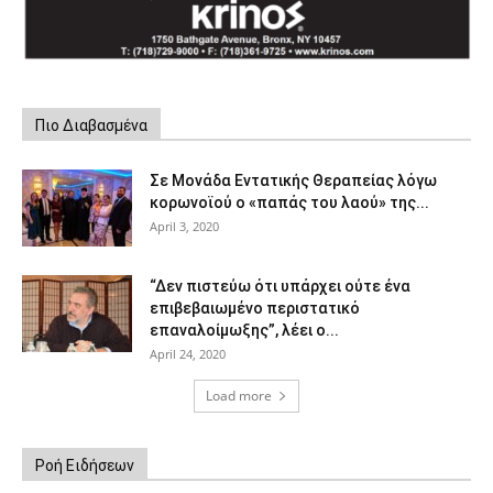
Πιο Διαβασμένα
Σε Μονάδα Εντατικής Θεραπείας λόγω
κορωνοϊού ο «παπάς του λαού» της...
April 3, 2020
“Δεν πιστεύω ότι υπάρχει ούτε ένα
επιβεβαιωμένο περιστατικό
επαναλοίμωξης”, λέει ο...
April 24, 2020
Load more
Ροή Ειδήσεων